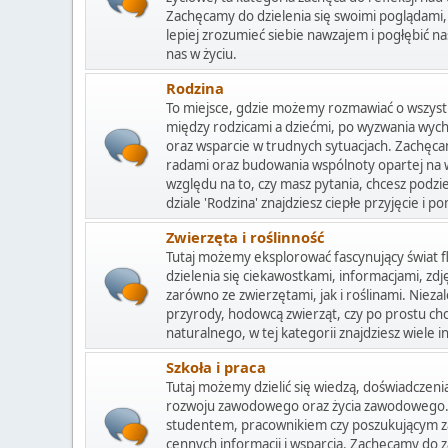
Zachęcamy do dzielenia się swoimi poglądami,
lepiej zrozumieć siebie nawzajem i pogłębić n
nas w życiu.
Rodzina
To miejsce, gdzie możemy rozmawiać o wszystki
między rodzicami a dziećmi, po wyzwania wyc
oraz wsparcie w trudnych sytuacjach. Zachęca
radami oraz budowania wspólnoty opartej na 
względu na to, czy masz pytania, chcesz podziel
dziale 'Rodzina' znajdziesz ciepłe przyjęcie i 
Zwierzęta i roślinność
Tutaj możemy eksplorować fascynujący świat fl
dzielenia się ciekawostkami, informacjami, zd
zarówno ze zwierzętami, jak i roślinami. Nieza
przyrody, hodowcą zwierząt, czy po prostu chc
naturalnego, w tej kategorii znajdziesz wiele in
Szkoła i praca
Tutaj możemy dzielić się wiedzą, doświadczeni
rozwoju zawodowego oraz życia zawodowego. N
studentem, pracownikiem czy poszukującym zatr
cennych informacji i wsparcia. Zachęcamy do z