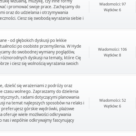
sztukę wizualną, muzykę, czy inne formy
Wiadomości: 97
ować i promować swoje prace. Zachęcamy do
Wątków: 6
mi oraz do udzielania i otrzymywania
czności. Ciesz się swobodą wyrażania siebie i
ane - od głębokich dyskusji po lekkie
ktualności po osobiste przemyślenia. W Hyde
Wiadomości: 106
chęcamy do swobodnej wymiany poglądów,
Wątków: 8
o różnorodnych dyskusji na tematy, które Cię
brze i ciesz się wolnością wyrażania swoich
 dzielić się wrażeniami z podróży oraz
e czasu wolnego. Zapraszamy do dzielenia
urystycznych, radami dotyczącymi planowania
Wiadomości: 52
usji na temat najlepszych sposobów na relaks i
Wątków: 6
y preferujesz górskie wędrówki, plażowe
ia oferuje wiele możliwości odkrywania
do nas i wspólnie odkrywajmy fascynujący