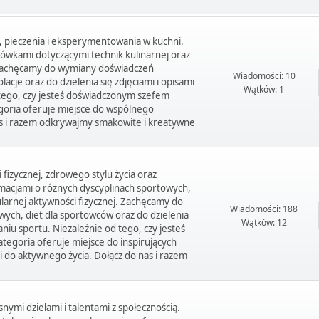
a, pieczenia i eksperymentowania w kuchni.
zówkami dotyczącymi technik kulinarnej oraz
 Zachęcamy do wymiany doświadczeń
Wiadomości: 10
acje oraz do dzielenia się zdjęciami i opisami
Wątków: 1
 tego, czy jesteś doświadczonym szefem
goria oferuje miejsce do wspólnego
 nas i razem odkrywajmy smakowite i kreatywne
 fizycznej, zdrowego stylu życia oraz
rmacjami o różnych dyscyplinach sportowych,
larnej aktywności fizycznej. Zachęcamy do
Wiadomości: 188
wych, diet dla sportowców oraz do dzielenia
Wątków: 12
niu sportu. Niezależnie od tego, czy jesteś
goria oferuje miejsce do inspirujących
do aktywnego życia. Dołącz do nas i razem
snymi dziełami i talentami z społecznością.