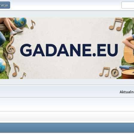
racja
Aktualn