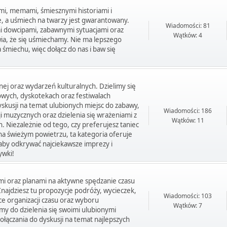
mi, memami, śmiesznymi historiami i
e, a uśmiech na twarzy jest gwarantowany.
Wiadomości: 81
mi dowcipami, zabawnymi sytuacjami oraz
Wątków: 4
wia, że się uśmiechamy. Nie ma lepszego
śmiechu, więc dołącz do nas i baw się
ej oraz wydarzeń kulturalnych. Dzielimy się
owych, dyskotekach oraz festiwalach
skusji na temat ulubionych miejsc do zabawy,
Wiadomości: 186
 muzycznych oraz dzielenia się wrażeniami z
Wątków: 11
 Niezależnie od tego, czy preferujesz taniec
 na świeżym powietrzu, ta kategoria oferuje
, aby odkrywać najciekawsze imprezy i
ywki!
ami oraz planami na aktywne spędzanie czasu
 Znajdziesz tu propozycje podróży, wycieczek,
Wiadomości: 103
ce organizacji czasu oraz wyboru
Wątków: 7
y do dzielenia się swoimi ulubionymi
łączania do dyskusji na temat najlepszych