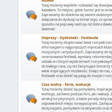
Humor
Tutaj możemy wspólnie rozbawiać się dowcipa
kawałami. To miejsce, gdzie humor jest w ceni
Zapraszamy do dzielenia się swoimi ulubiony
dołączania do dyskusji na temat tego, co spra
sposobu na poprawę nastroju niż dobra dawka 
świetnie!
Imprezy - Dyskoteki - Festiwale
Tutaj możemy eksplorować świat rozrywki nocn
informacjami o najgorętszych imprezach klub
muzycznych i artystycznych. Zapraszamy do dy
recenzowania festiwali, wymiany rekomendacji
udziału w różnych wydarzeniach rozrywkowych.
do białego rana, czy też fascynujące koncerty
wiele inspirujących możliwości. Dołącz do nas
festiwale oraz dzielić się pasją do muzyki i rozr
Czas wolny - ferie, wakacje
Tutaj możemy dzielić się pomysłami, inspiracj
wolnego, zarówno podczas ferii, jak i wakacji.
atrakcji turystycznych, a także porady dotyczą
odpowiednich miejsc na wypoczynek. Zachęcam
destynacjami, pomysłami na aktywności oraz do