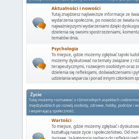
Aktualności i nowości
Tutaj znajdziesz najświeższe informacje ze świa
wydarzenia społeczne, po nowości ze świata nau
najważniejszymi wydarzeniami dzięki dyskusjo
dzielenia się swoimi spostrzeżeniami, komenta
tematów dnia.
Psychologia
To miejsce, gdzie możemy zgłębiać tajniki ludz
możemy dyskutować na tematy związane z ró
terapeutycznymi, rozwojem osobistym oraz 
dzielenia się refleksjami, doświadczeniami i py
udzielania wsparcia i porad innym członkom sp
Życie
Tutaj możemy rozmawiać o różnorodnych aspektach codzienności,
międzyludzkich po rozwój osobisty, zdrowie, hobby, podróże i wi
i wspierającą społeczność.
Wartości
To miejsce, gdzie możemy zgłębiać i dyskutow
kształtują nasze życie i społeczeństwo. Od mora
życiowe, ta kategoria zachęca do refleksji nad