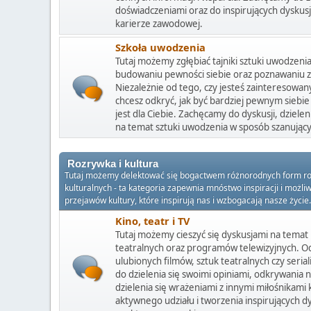
doświadczeniami oraz do inspirujących dyskusji
karierze zawodowej.
Szkoła uwodzenia
Tutaj możemy zgłębiać tajniki sztuki uwodzeni
budowaniu pewności siebie oraz poznawaniu za
Niezależnie od tego, czy jesteś zainteresowan
chcesz odkryć, jak być bardziej pewnym siebie
jest dla Ciebie. Zachęcamy do dyskusji, dziele
na temat sztuki uwodzenia w sposób szanujący
Rozrywka i kultura
Tutaj możemy delektować się bogactwem różnorodnych form rozryw
kulturalnych - ta kategoria zapewnia mnóstwo inspiracji i możli
przejawów kultury, które inspirują nas i wzbogacają nasze życie.
Kino, teatr i TV
Tutaj możemy cieszyć się dyskusjami na temat
teatralnych oraz programów telewizyjnych. Od
ulubionych filmów, sztuk teatralnych czy seria
do dzielenia się swoimi opiniami, odkrywania 
dzielenia się wrażeniami z innymi miłośnikami k
aktywnego udziału i tworzenia inspirujących d