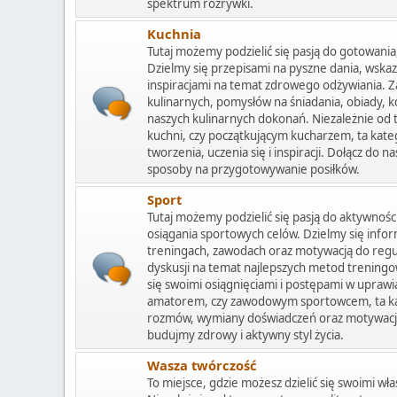
spektrum rozrywki.
Kuchnia
Tutaj możemy podzielić się pasją do gotowani
Dzielmy się przepisami na pyszne dania, wska
inspiracjami na temat zdrowego odżywiania.
kulinarnych, pomysłów na śniadania, obiady, kol
naszych kulinarnych dokonań. Niezależnie od
kuchni, czy początkującym kucharzem, ta kate
tworzenia, uczenia się i inspiracji. Dołącz do
sposoby na przygotowywanie posiłków.
Sport
Tutaj możemy podzielić się pasją do aktywności
osiągania sportowych celów. Dzielmy się info
treningach, zawodach oraz motywacją do regu
dyskusji na temat najlepszych metod treningo
się swoimi osiągnięciami i postępami w uprawia
amatorem, czy zawodowym sportowcem, ta kate
rozmów, wymiany doświadczeń oraz motywacji 
budujmy zdrowy i aktywny styl życia.
Wasza twórczość
To miejsce, gdzie możesz dzielić się swoimi wła