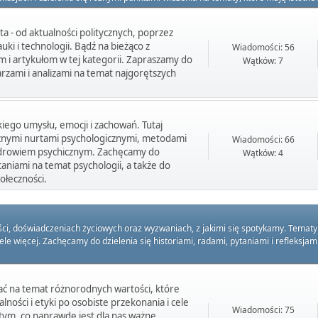
ta - od aktualności politycznych, poprzez
ki i technologii. Bądź na bieżąco z
Wiadomości: 56
m i artykułom w tej kategorii. Zapraszamy do
Wątków: 7
rzami i analizami na temat najgorętszych
kiego umysłu, emocji i zachowań. Tutaj
żnymi nurtami psychologicznymi, metodami
Wiadomości: 66
zdrowiem psychicznym. Zachęcamy do
Wątków: 4
taniami na temat psychologii, a także do
ołeczności.
 doświadczeniach życiowych oraz wyzwaniach, z jakimi się spotykamy. Tematyka t
ele więcej. Zachęcamy do dzielenia się historiami, radami, pytaniami i refleksj
ać na temat różnorodnych wartości, które
lności i etyki po osobiste przekonania i cele
Wiadomości: 75
 tym, co naprawdę jest dla nas ważne.