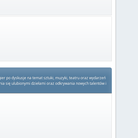
ier po dyskusje na temat sztuki, muzyki, teatru oraz wydarzeń
enia się ulubionymi dziełami oraz odkrywania nowych talentów i