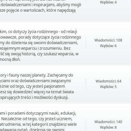
Wątków: 4
 doświadczeniami i inspiracjami, abyśmy mogli
asze pojęcie o wartościach, które napędzają
m, co dotyczy życia rodzinnego - od relacji
howawcze, porady dotyczące życia rodzinnego
Wiadomości: 108
my do dzielenia się swoimi doświadczeniami,
Wątków: 6
wzajemnym wsparciu i zrozumieniu. Bez
ić się swoją historią, czy szukasz wsparcia, w
pomocną dłoń.
ory i fauny naszej planety. Zachęcamy do
jęciami oraz doświadczeniami związanymi
Wiadomości: 64
leżnie od tego, czy jesteś pasjonatem
Wątków: 5
esz się dowiedzieć więcej na temat świata
spirujących treści i możliwości dyskusji.
ami i poradami dotyczącymi nauki, edukacji,
iezależnie od tego, czy jesteś uczniem,
Wiadomości: 140
udnienia, w tej kategorii znajdziesz wiele
Wątków: 8
adawania pytań, dzielenia się swoimi