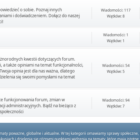
powiedzieć o sobie. Poznaj innych
Wiadomości: 117
aniami i doświadczeniem. Dołącz do naszej
Wątków: 8
i!
Wiadomości: 1
Wątków: 1
óżnorodnych kwestii dotyczących forum.
, a także opiniami na temat funkcjonalności,
Wiadomości: 54
woja opinia jest dla nas ważna, dlatego
Wątków: 5
dzielenia się swoimi pomysłami na temat
ące funkcjonowania forum, zmian w
Wiadomości: 94
acji administracyjnych. Bądź na bieżąco z
Wątków: 7
społeczności
ematy poważne, globalne i aktualne. W tej kategorii omawiamy sprawy społeczne,
sjach i dzielenia się różnymi punktami widzenia na tematy, które mają istotne