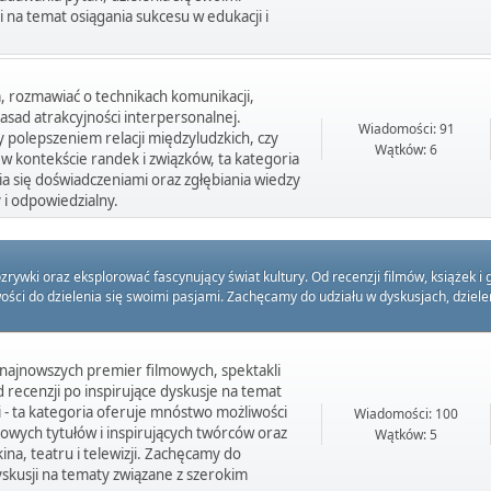
 na temat osiągania sukcesu w edukacji i
a, rozmawiać o technikach komunikacji,
sad atrakcyjności interpersonalnej.
Wiadomości: 91
y polepszeniem relacji międzyludzkich, czy
Wątków: 6
 w kontekście randek i związków, ta kategoria
nia się doświadczeniami oraz zgłębiania wiedzy
 i odpowiedzialny.
ki oraz eksplorować fascynujący świat kultury. Od recenzji filmów, książek i g
wości do dzielenia się swoimi pasjami. Zachęcamy do udziału w dyskusjach, dziel
 najnowszych premier filmowych, spektakli
 recenzji po inspirujące dyskusje na temat
li - ta kategoria oferuje mnóstwo możliwości
Wiadomości: 100
nowych tytułów i inspirujących twórców oraz
Wątków: 5
ina, teatru i telewizji. Zachęcamy do
yskusji na tematy związane z szerokim