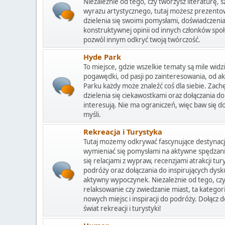
Niezależnie od tego, czy tworzysz literaturę, 
wyrazu artystycznego, tutaj możesz prezent
dzielenia się swoimi pomysłami, doświadczenia
konstruktywnej opinii od innych członków społe
pozwól innym odkryć twoją twórczość.
Hyde Park
To miejsce, gdzie wszelkie tematy są mile widzi
pogawędki, od pasji po zainteresowania, od a
Parku każdy może znaleźć coś dla siebie. Za
dzielenia się ciekawostkami oraz dołączania d
interesują. Nie ma ograniczeń, więc baw się do
myśli.
Rekreacja i Turystyka
Tutaj możemy odkrywać fascynujące destynacje,
wymieniać się pomysłami na aktywne spędzani
się relacjami z wypraw, recenzjami atrakcji t
podróży oraz dołączania do inspirujących dysk
aktywny wypoczynek. Niezależnie od tego, cz
relaksowanie czy zwiedzanie miast, ta kategor
nowych miejsc i inspiracji do podróży. Dołącz 
świat rekreacji i turystyki!