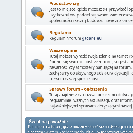
Przedstaw się
Jest to miejsce, gdzie możesz się przywitać i o
użytkowników, podziel się swoimi zainteresow
społeczności i zacznij budować nowe znajomośc
Regulamin
Regulamin forum
gadane.eu
Wasze opinie
Tutaj możesz wyrazić swoje zdanie na temat r
Podziel się swoimi spostrzeżeniami, sugestiami
zawartości czy atmosfery panującej na forum. T
zachęcamy do aktywnego udziału w dyskusji i 
rozwoju naszej społeczności.
Sprawy forum - ogłoszenia
Tutaj znajdziesz najnowsze ogłoszenia dotycz
regulaminie, ważnych aktualizacji, oraz inform
najważniejszymi sprawami dotyczącymi naszej 
Świat na poważnie
To miejsce na forum, gdzie możemy skupić się na dyskusji na t
z naszym światem. Zachęcamy do udziału w merytorycznych dysku