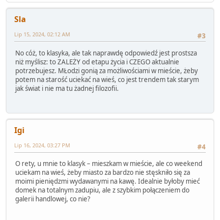
Sla
Lip 15, 2024, 02:12 AM
#3
No cóż, to klasyka, ale tak naprawdę odpowiedź jest prostsza
niż myślisz: to ZALEŻY od etapu życia i CZEGO aktualnie
potrzebujesz. MŁodzi gonią za możliwościami w mieście, żeby
potem na starość uciekać na wieś, co jest trendem tak starym
jak świat i nie ma tu żadnej filozofii.
Igi
Lip 16, 2024, 03:27 PM
#4
O rety, u mnie to klasyk – mieszkam w mieście, ale co weekend
uciekam na wieś, żeby miasto za bardzo nie stęskniło się za
moimi pieniędzmi wydawanymi na kawę. Idealnie byłoby mieć
domek na totalnym zadupiu, ale z szybkim połączeniem do
galerii handlowej, co nie?