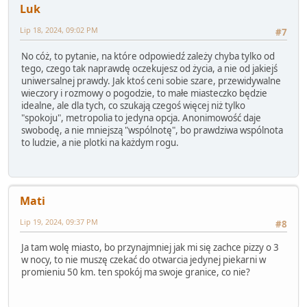
Luk
Lip 18, 2024, 09:02 PM
#7
No cóż, to pytanie, na które odpowiedź zależy chyba tylko od
tego, czego tak naprawdę oczekujesz od życia, a nie od jakiejś
uniwersalnej prawdy. Jak ktoś ceni sobie szare, przewidywalne
wieczory i rozmowy o pogodzie, to małe miasteczko będzie
idealne, ale dla tych, co szukają czegoś więcej niż tylko
"spokoju", metropolia to jedyna opcja. Anonimowość daje
swobodę, a nie mniejszą "wspólnotę", bo prawdziwa wspólnota
to ludzie, a nie plotki na każdym rogu.
Mati
Lip 19, 2024, 09:37 PM
#8
Ja tam wolę miasto, bo przynajmniej jak mi się zachce pizzy o 3
w nocy, to nie muszę czekać do otwarcia jedynej piekarni w
promieniu 50 km. ten spokój ma swoje granice, co nie?