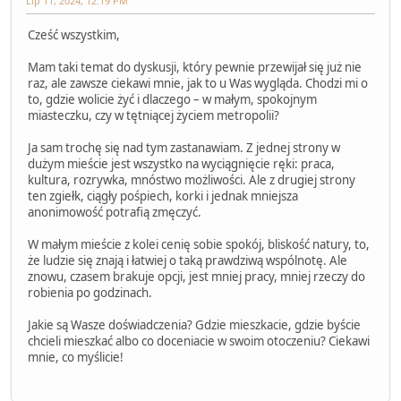
Lip 11, 2024, 12:19 PM
Cześć wszystkim,
Mam taki temat do dyskusji, który pewnie przewijał się już nie
raz, ale zawsze ciekawi mnie, jak to u Was wygląda. Chodzi mi o
to, gdzie wolicie żyć i dlaczego – w małym, spokojnym
miasteczku, czy w tętniącej życiem metropolii?
Ja sam trochę się nad tym zastanawiam. Z jednej strony w
dużym mieście jest wszystko na wyciągnięcie ręki: praca,
kultura, rozrywka, mnóstwo możliwości. Ale z drugiej strony
ten zgiełk, ciągły pośpiech, korki i jednak mniejsza
anonimowość potrafią zmęczyć.
W małym mieście z kolei cenię sobie spokój, bliskość natury, to,
że ludzie się znają i łatwiej o taką prawdziwą wspólnotę. Ale
znowu, czasem brakuje opcji, jest mniej pracy, mniej rzeczy do
robienia po godzinach.
Jakie są Wasze doświadczenia? Gdzie mieszkacie, gdzie byście
chcieli mieszkać albo co doceniacie w swoim otoczeniu? Ciekawi
mnie, co myślicie!