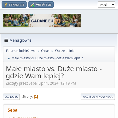
Zaloguj się
Rejestracja
Menu główne
Forum młodzieżowe
O nas
Wasze opinie
►
►
Małe miasto vs. Duże miasto - gdzie Wam lepiej?
►
Małe miasto vs. Duże miasto -
gdzie Wam lepiej?
Zaczęty przez Seba, Lip 11, 2024, 12:19 PM
Strony
1
DO DOŁU
AKCJE UŻYTKOWNIKA
Seba