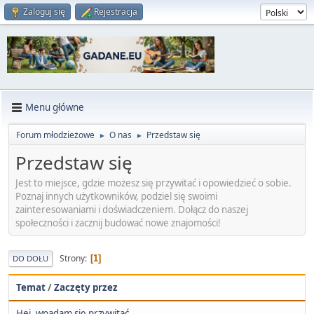
Zaloguj się
Rejestracja
Menu główne
Forum młodzieżowe
O nas
Przedstaw się
►
►
Przedstaw się
Jest to miejsce, gdzie możesz się przywitać i opowiedzieć o sobie.
Poznaj innych użytkowników, podziel się swoimi
zainteresowaniami i doświadczeniem. Dołącz do naszej
społeczności i zacznij budować nowe znajomości!
Strony
1
DO DOŁU
Temat
/
Zaczęty przez
Hej, wpadam się przywitać