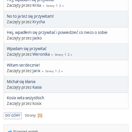
Zaczęty przez
Krisx
1
2
Strony
No to ja też się przywitam!
Zaczęty przez
Krycha
Hej, wpadłem się przywitać i powiedzieć co nieco o sobie
Zaczęty przez
Jacko
Wpadam się przywitać
Zaczęty przez
Weronika
1
2
Strony
Witam serdecznie!
Zaczęty przez
Jarix
1
2
Strony
Michał się kłania
Zaczęty przez
Kasia
Kosix wita wszystkich
Zaczęty przez kosix
Strony
1
DO GÓRY
Przenieś wątek