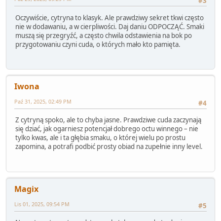
#3
Oczywiście, cytryna to klasyk. Ale prawdziwy sekret tkwi często
nie w dodawaniu, a w cierpliwości. Daj daniu ODPOCZĄĆ. Smaki
muszą się przegryźć, a często chwila odstawienia na bok po
przygotowaniu czyni cuda, o których mało kto pamięta.
Iwona
Paź 31, 2025, 02:49 PM
#4
Z cytryną spoko, ale to chyba jasne. Prawdziwe cuda zaczynają
się dziać, jak ogarniesz potencjał dobrego octu winnego – nie
tylko kwas, ale i ta głębia smaku, o której wielu po prostu
zapomina, a potrafi podbić prosty obiad na zupełnie inny level.
Magix
Lis 01, 2025, 09:54 PM
#5