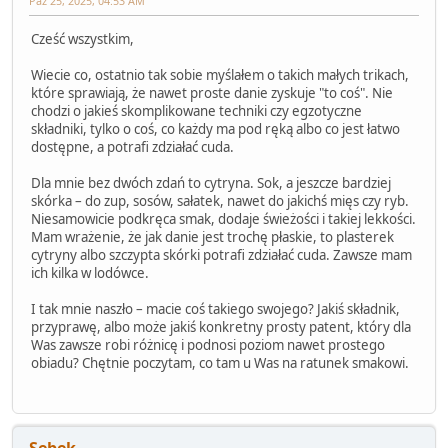
Paź 25, 2025, 04:53 AM
Cześć wszystkim,
Wiecie co, ostatnio tak sobie myślałem o takich małych trikach,
które sprawiają, że nawet proste danie zyskuje "to coś". Nie
chodzi o jakieś skomplikowane techniki czy egzotyczne
składniki, tylko o coś, co każdy ma pod ręką albo co jest łatwo
dostępne, a potrafi zdziałać cuda.
Dla mnie bez dwóch zdań to cytryna. Sok, a jeszcze bardziej
skórka – do zup, sosów, sałatek, nawet do jakichś mięs czy ryb.
Niesamowicie podkręca smak, dodaje świeżości i takiej lekkości.
Mam wrażenie, że jak danie jest trochę płaskie, to plasterek
cytryny albo szczypta skórki potrafi zdziałać cuda. Zawsze mam
ich kilka w lodówce.
I tak mnie naszło – macie coś takiego swojego? Jakiś składnik,
przyprawę, albo może jakiś konkretny prosty patent, który dla
Was zawsze robi różnicę i podnosi poziom nawet prostego
obiadu? Chętnie poczytam, co tam u Was na ratunek smakowi.
Sebek