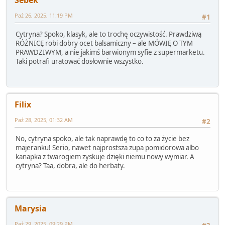
Paź 26, 2025, 11:19 PM
#1
Cytryna? Spoko, klasyk, ale to trochę oczywistość. Prawdziwą
RÓŻNICĘ robi dobry ocet balsamiczny – ale MÓWIĘ O TYM
PRAWDZIWYM, a nie jakimś barwionym syfie z supermarketu.
Taki potrafi uratować dosłownie wszystko.
Filix
Paź 28, 2025, 01:32 AM
#2
No, cytryna spoko, ale tak naprawdę to co to za życie bez
majeranku! Serio, nawet najprostsza zupa pomidorowa albo
kanapka z twarogiem zyskuje dzięki niemu nowy wymiar. A
cytryna? Taa, dobra, ale do herbaty.
Marysia
Paź 29, 2025, 09:29 PM