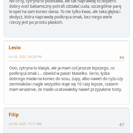
No co ty, cytryna to podstawa, ale tak naprawdę to dopiero
dobry ocet balsamiczny potrafi zdziałać cuda, szczególnie parę
kropel na sam koniec dania. To nie tylko kwas, ale taka głębia i
słodycz, która naprawdę podkręca smak, bez niego wiele
rzeczy jest po prostu płaskich.
Lesio
Lis 03, 2025, 04:28 PM
#6
Ooo, cytryna to klasyk, ale ja mam coś jeszcze lepszego, co
podkręca smak i... obwód w pasie! Masełko. Serio, łyżka
dobrego masła na koniec do sosu, zupy, albo nawet do ryżu czy
ziemniaków i nagle wszystko staje się 10 razy lepsze, czasem
mam wrażenie, że masło uratowałoby nawet przypalone tosty.
Filip
Lis 05, 2025, 10:11 AM
#7