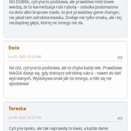
NO DOBRA, cytryna to podstawa, ale prawdziwi mistrzowie
wiedzą, że to karmelizacja robi robotę – cebulka podsmażona
na złoto albo brązowe masło, to jest prawdziwy game changer,
nie jakaś tam odrobina kwasku. Dodaje nie tylko smaku, ale i tej
niezbędnej głębi, której nic innego nie da.
Ewix
Lis 07, 2025, 07:23 AM
#8
No cóż, cytryna to podstawa, ale to chyba każdy wie. Prawdziwa
MAGIA dzieje się, gdy dołożysz odrobinę cukru – nawet do dań
wytrawnych. Wydobywa smak jak nic innego, a nikt się nie
spodziewa!
Tereska
Lis 08, 2025, 03:21 PM
#9
Cytryna spoko, ale tak naprawdę to kwas, a każde danie