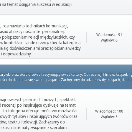
 na temat osiągania sukcesu w edukacji i
a, rozmawiać o technikach komunikacji,
sad atrakcyjności interpersonalnej.
Wiadomości: 91
y polepszeniem relacji międzyludzkich, czy
Wątków: 6
 w kontekście randek i związków, ta kategoria
nia się doświadczeniami oraz zgłębiania wiedzy
 i odpowiedzialny.
ki oraz eksplorować fascynujący świat kultury. Od recenzji filmów, książek i g
wości do dzielenia się swoimi pasjami. Zachęcamy do udziału w dyskusjach, dziel
 najnowszych premier filmowych, spektakli
 recenzji po inspirujące dyskusje na temat
li - ta kategoria oferuje mnóstwo możliwości
Wiadomości: 100
nowych tytułów i inspirujących twórców oraz
Wątków: 5
ina, teatru i telewizji. Zachęcamy do
yskusji na tematy związane z szerokim