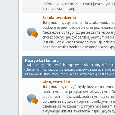
doświadczeniami oraz do inspirujących dyskusji
karierze zawodowej.
Szkoła uwodzenia
Tutaj możemy zgłębiać tajniki sztuki uwodzeni
budowaniu pewności siebie oraz poznawaniu za
Niezależnie od tego, czy jesteś zainteresowan
chcesz odkryć, jak być bardziej pewnym siebie
jest dla Ciebie. Zachęcamy do dyskusji, dziele
na temat sztuki uwodzenia w sposób szanujący
Rozrywka i kultura
Tutaj możemy delektować się bogactwem różnorodnych form rozryw
kulturalnych - ta kategoria zapewnia mnóstwo inspiracji i możli
przejawów kultury, które inspirują nas i wzbogacają nasze życie.
Kino, teatr i TV
Tutaj możemy cieszyć się dyskusjami na temat
teatralnych oraz programów telewizyjnych. Od
ulubionych filmów, sztuk teatralnych czy seria
do dzielenia się swoimi opiniami, odkrywania 
dzielenia się wrażeniami z innymi miłośnikami k
aktywnego udziału i tworzenia inspirujących d