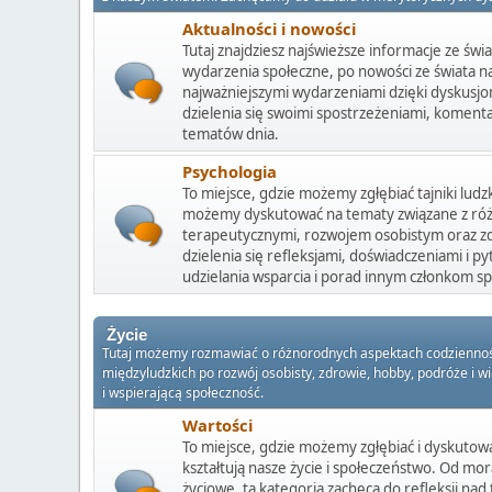
Aktualności i nowości
Tutaj znajdziesz najświeższe informacje ze świa
wydarzenia społeczne, po nowości ze świata nau
najważniejszymi wydarzeniami dzięki dyskusjo
dzielenia się swoimi spostrzeżeniami, komenta
tematów dnia.
Psychologia
To miejsce, gdzie możemy zgłębiać tajniki ludz
możemy dyskutować na tematy związane z ró
terapeutycznymi, rozwojem osobistym oraz 
dzielenia się refleksjami, doświadczeniami i py
udzielania wsparcia i porad innym członkom sp
Życie
Tutaj możemy rozmawiać o różnorodnych aspektach codzienności,
międzyludzkich po rozwój osobisty, zdrowie, hobby, podróże i wi
i wspierającą społeczność.
Wartości
To miejsce, gdzie możemy zgłębiać i dyskutow
kształtują nasze życie i społeczeństwo. Od mora
życiowe, ta kategoria zachęca do refleksji nad