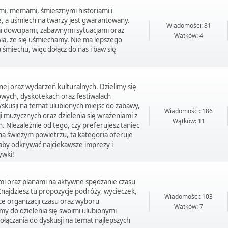
mi, memami, śmiesznymi historiami i
e, a uśmiech na twarzy jest gwarantowany.
Wiadomości: 81
mi dowcipami, zabawnymi sytuacjami oraz
Wątków: 4
wia, że się uśmiechamy. Nie ma lepszego
śmiechu, więc dołącz do nas i baw się
ej oraz wydarzeń kulturalnych. Dzielimy się
owych, dyskotekach oraz festiwalach
skusji na temat ulubionych miejsc do zabawy,
Wiadomości: 186
 muzycznych oraz dzielenia się wrażeniami z
Wątków: 11
 Niezależnie od tego, czy preferujesz taniec
 na świeżym powietrzu, ta kategoria oferuje
, aby odkrywać najciekawsze imprezy i
ywki!
ami oraz planami na aktywne spędzanie czasu
 Znajdziesz tu propozycje podróży, wycieczek,
Wiadomości: 103
ce organizacji czasu oraz wyboru
Wątków: 7
y do dzielenia się swoimi ulubionymi
łączania do dyskusji na temat najlepszych