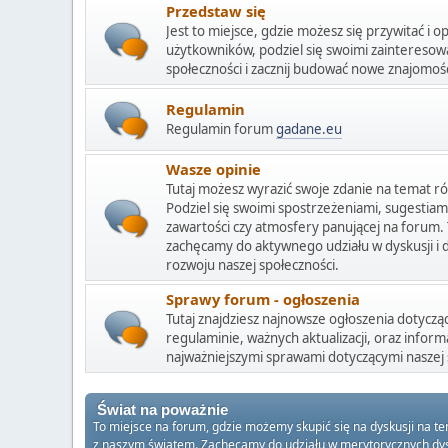
Przedstaw się
Jest to miejsce, gdzie możesz się przywitać i o
użytkowników, podziel się swoimi zainteresow
społeczności i zacznij budować nowe znajomośc
Regulamin
Regulamin forum
gadane.eu
Wasze opinie
Tutaj możesz wyrazić swoje zdanie na temat r
Podziel się swoimi spostrzeżeniami, sugestiami
zawartości czy atmosfery panującej na forum. T
zachęcamy do aktywnego udziału w dyskusji i 
rozwoju naszej społeczności.
Sprawy forum - ogłoszenia
Tutaj znajdziesz najnowsze ogłoszenia dotycz
regulaminie, ważnych aktualizacji, oraz inform
najważniejszymi sprawami dotyczącymi naszej 
Świat na poważnie
To miejsce na forum, gdzie możemy skupić się na dyskusji na t
z naszym światem. Zachęcamy do udziału w merytorycznych dysku