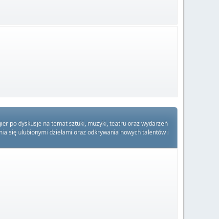
ier po dyskusje na temat sztuki, muzyki, teatru oraz wydarzeń
enia się ulubionymi dziełami oraz odkrywania nowych talentów i