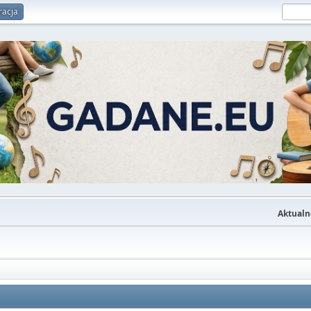
racja
Aktualn