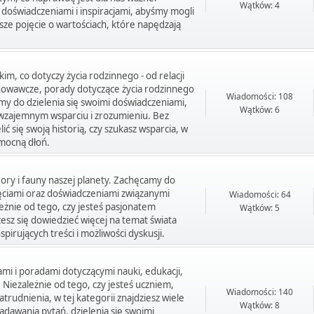
Wątków: 4
 doświadczeniami i inspiracjami, abyśmy mogli
asze pojęcie o wartościach, które napędzają
m, co dotyczy życia rodzinnego - od relacji
howawcze, porady dotyczące życia rodzinnego
Wiadomości: 108
my do dzielenia się swoimi doświadczeniami,
Wątków: 6
wzajemnym wsparciu i zrozumieniu. Bez
ić się swoją historią, czy szukasz wsparcia, w
pomocną dłoń.
ory i fauny naszej planety. Zachęcamy do
jęciami oraz doświadczeniami związanymi
Wiadomości: 64
leżnie od tego, czy jesteś pasjonatem
Wątków: 5
esz się dowiedzieć więcej na temat świata
spirujących treści i możliwości dyskusji.
ami i poradami dotyczącymi nauki, edukacji,
iezależnie od tego, czy jesteś uczniem,
Wiadomości: 140
udnienia, w tej kategorii znajdziesz wiele
Wątków: 8
adawania pytań, dzielenia się swoimi