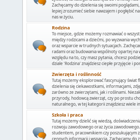
Zachęcamy do dzielenia się swoimi poglądami,
lepiej zrozumieć siebie nawzajem i pogłębić n
nas w życiu.
Rodzina
To miejsce, gdzie możemy rozmawiać o wszystki
między rodzicami a dziećmi, po wyzwania wyc
oraz wsparcie w trudnych sytuacjach. Zachęca
radami oraz budowania wspólnoty opartej na 
względu na to, czy masz pytania, chcesz podziel
dziale 'Rodzina' znajdziesz ciepłe przyjęcie i 
Zwierzęta i roślinność
Tutaj możemy eksplorować fascynujący świat fl
dzielenia się ciekawostkami, informacjami, zd
zarówno ze zwierzętami, jak i roślinami. Nieza
przyrody, hodowcą zwierząt, czy po prostu chc
naturalnego, w tej kategorii znajdziesz wiele in
Szkoła i praca
Tutaj możemy dzielić się wiedzą, doświadczeni
rozwoju zawodowego oraz życia zawodowego. N
studentem, pracownikiem czy poszukującym zatr
cennych informacji i wsparcia. Zachęcamy do z