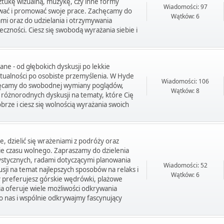
sztukę wizualną, muzykę, czy inne formy
Wiadomości: 97
ować i promować swoje prace. Zachęcamy do
Wątków: 6
mi oraz do udzielania i otrzymywania
czności. Ciesz się swobodą wyrażania siebie i
ane - od głębokich dyskusji po lekkie
ktualności po osobiste przemyślenia. W Hyde
Wiadomości: 106
chęcamy do swobodnej wymiany poglądów,
Wątków: 8
o różnorodnych dyskusji na tematy, które Cię
brze i ciesz się wolnością wyrażania swoich
 dzielić się wrażeniami z podróży oraz
e czasu wolnego. Zapraszamy do dzielenia
urystycznych, radami dotyczącymi planowania
Wiadomości: 52
usji na temat najlepszych sposobów na relaks i
Wątków: 6
y preferujesz górskie wędrówki, plażowe
ia oferuje wiele możliwości odkrywania
do nas i wspólnie odkrywajmy fascynujący