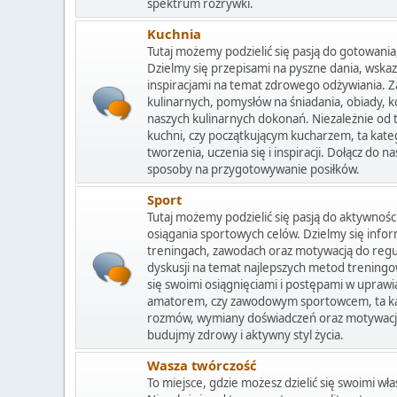
spektrum rozrywki.
Kuchnia
Tutaj możemy podzielić się pasją do gotowani
Dzielmy się przepisami na pyszne dania, wska
inspiracjami na temat zdrowego odżywiania.
kulinarnych, pomysłów na śniadania, obiady, kol
naszych kulinarnych dokonań. Niezależnie od
kuchni, czy początkującym kucharzem, ta kate
tworzenia, uczenia się i inspiracji. Dołącz do
sposoby na przygotowywanie posiłków.
Sport
Tutaj możemy podzielić się pasją do aktywności
osiągania sportowych celów. Dzielmy się info
treningach, zawodach oraz motywacją do regu
dyskusji na temat najlepszych metod treningo
się swoimi osiągnięciami i postępami w uprawia
amatorem, czy zawodowym sportowcem, ta kate
rozmów, wymiany doświadczeń oraz motywacji 
budujmy zdrowy i aktywny styl życia.
Wasza twórczość
To miejsce, gdzie możesz dzielić się swoimi wła