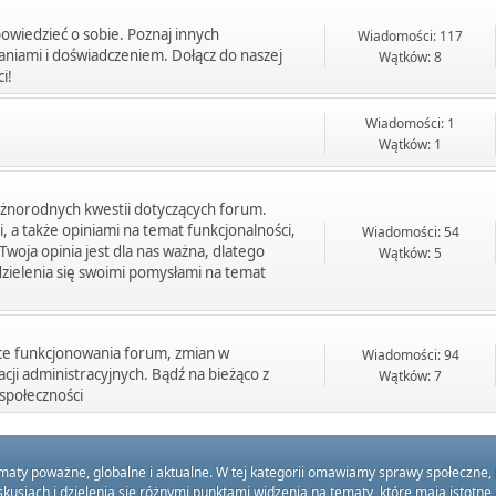
powiedzieć o sobie. Poznaj innych
Wiadomości: 117
aniami i doświadczeniem. Dołącz do naszej
Wątków: 8
i!
Wiadomości: 1
Wątków: 1
óżnorodnych kwestii dotyczących forum.
, a także opiniami na temat funkcjonalności,
Wiadomości: 54
woja opinia jest dla nas ważna, dlatego
Wątków: 5
dzielenia się swoimi pomysłami na temat
ące funkcjonowania forum, zmian w
Wiadomości: 94
acji administracyjnych. Bądź na bieżąco z
Wątków: 7
społeczności
ematy poważne, globalne i aktualne. W tej kategorii omawiamy sprawy społeczne,
sjach i dzielenia się różnymi punktami widzenia na tematy, które mają istotne