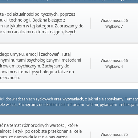
ta - od aktualności politycznych, poprzez
ki i technologii. Bądź na bieżąco z
Wiadomości: 56
m i artykułom w tej kategorii. Zapraszamy do
Wątków: 7
rzami i analizami na temat najgorętszych
kiego umysłu, emocji i zachowań. Tutaj
żnymi nurtami psychologicznymi, metodami
Wiadomości: 66
zdrowiem psychicznym. Zachęcamy do
Wątków: 4
taniami na temat psychologii, a także do
ołeczności.
 doświadczeniach życiowych oraz wyzwaniach, z jakimi się spotykamy. Tematyka t
ele więcej. Zachęcamy do dzielenia się historiami, radami, pytaniami i refleksj
ać na temat różnorodnych wartości, które
lności i etyki po osobiste przekonania i cele
Wiadomości: 75
 tym, co naprawdę jest dla nas ważne.