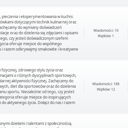
a, pieczenia i eksperymentowania w kuchni.
zówkami dotyczącymi technik kulinarnej oraz
 Zachęcamy do wymiany doświadczeń
Wiadomości: 10
acje oraz do dzielenia się zdjęciami i opisami
Wątków: 1
 tego, czy jesteś doświadczonym szefem
goria oferuje miejsce do wspólnego
 nas i razem odkrywajmy smakowite i kreatywne
 fizycznej, zdrowego stylu życia oraz
rmacjami o różnych dyscyplinach sportowych,
larnej aktywności fizycznej. Zachęcamy do
Wiadomości: 188
wych, diet dla sportowców oraz do dzielenia
Wątków: 12
niu sportu. Niezależnie od tego, czy jesteś
goria oferuje miejsce do inspirujących
do aktywnego życia. Dołącz do nas i razem
snymi dziełami i talentami z społecznością.