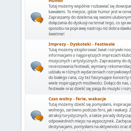
Humor
Tutaj możemy wspólnie rozbawiać się dowcipa
kawałami. To miejsce, gdzie humor jest w ceni
Zapraszamy do dzielenia się swoimi ulubiony
dołączania do dyskusji na temat tego, co spra
sposobu na poprawę nastroju niż dobra dawka 
świetnie!
Imprezy - Dyskoteki - Festiwale
Tutaj możemy eksplorować świat rozrywki nocn
informacjami o najgorętszych imprezach klub
muzycznych i artystycznych. Zapraszamy do dy
recenzowania festiwali, wymiany rekomendacji
udziału w różnych wydarzeniach rozrywkowych.
do białego rana, czy też fascynujące koncerty
wiele inspirujących możliwości. Dołącz do nas
festiwale oraz dzielić się pasją do muzyki i rozr
Czas wolny - ferie, wakacje
Tutaj możemy dzielić się pomysłami, inspiracj
wolnego, zarówno podczas ferii, jak i wakacji.
atrakcji turystycznych, a także porady dotyczą
odpowiednich miejsc na wypoczynek. Zachęcam
destynacjami, pomysłami na aktywności oraz do