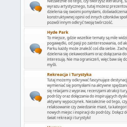
Niezależnie od tego, czy tworzysz literaturę, 
wyrazu artystycznego, tutaj możesz prezent
dzielenia się swoimi pomysłami, doświadczenia
konstruktywnej opinii od innych członków społe
pozwól innym odkryć twoją twórczość.
Hyde Park
To miejsce, gdzie wszelkie tematy są mile widzi
pogawędki, od pasji po zainteresowania, od a
Parku każdy może znaleźć coś dla siebie. Za
dzielenia się ciekawostkami oraz dołączania d
interesują. Nie ma ograniczeń, więc baw się do
myśli.
Rekreacja i Turystyka
Tutaj możemy odkrywać fascynujące destynacje,
wymieniać się pomysłami na aktywne spędzani
się relacjami z wypraw, recenzjami atrakcji t
podróży oraz dołączania do inspirujących dysk
aktywny wypoczynek. Niezależnie od tego, cz
relaksowanie czy zwiedzanie miast, ta kategor
nowych miejsc i inspiracji do podróży. Dołącz 
świat rekreacji i turystyki!