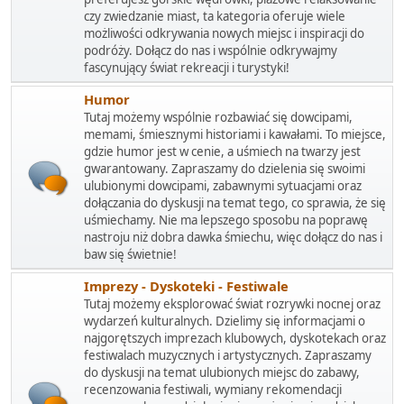
czy zwiedzanie miast, ta kategoria oferuje wiele
możliwości odkrywania nowych miejsc i inspiracji do
podróży. Dołącz do nas i wspólnie odkrywajmy
fascynujący świat rekreacji i turystyki!
Humor
Tutaj możemy wspólnie rozbawiać się dowcipami,
memami, śmiesznymi historiami i kawałami. To miejsce,
gdzie humor jest w cenie, a uśmiech na twarzy jest
gwarantowany. Zapraszamy do dzielenia się swoimi
ulubionymi dowcipami, zabawnymi sytuacjami oraz
dołączania do dyskusji na temat tego, co sprawia, że się
uśmiechamy. Nie ma lepszego sposobu na poprawę
nastroju niż dobra dawka śmiechu, więc dołącz do nas i
baw się świetnie!
Imprezy - Dyskoteki - Festiwale
Tutaj możemy eksplorować świat rozrywki nocnej oraz
wydarzeń kulturalnych. Dzielimy się informacjami o
najgorętszych imprezach klubowych, dyskotekach oraz
festiwalach muzycznych i artystycznych. Zapraszamy
do dyskusji na temat ulubionych miejsc do zabawy,
recenzowania festiwali, wymiany rekomendacji