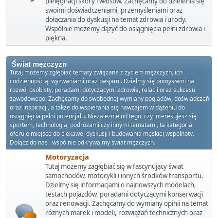
pielęgnacji skóry i włosów. Zachęcamy do dzielenia się
swoimi doświadczeniami, przemyśleniami oraz
dołączania do dyskusji na temat zdrowia i urody.
Wspólnie możemy dążyć do osiągnięcia pełni zdrowia i
piękna.
Świat mężczyzn
Tutaj możemy zgłębiać tematy związane z życiem mężczyzn, ich
codziennością, wyzwaniami oraz pasjami. Dzielmy się pomysłami na
rozwój osobisty, poradami dotyczącymi zdrowia, relacji oraz sukcesu
zawodowego. Zachęcamy do swobodnej wymiany poglądów, doświadczeń
oraz inspiracji, a także do wspierania się nawzajem w dążeniu do
osiągnięcia pełni potencjału. Niezależnie od tego, czy interesujesz się
sportem, technologią, podróżami czy innymi tematami, ta kategoria
oferuje miejsce do ciekawej dyskusji i budowania męskiej wspólnoty.
Dołącz do nas i wspólnie odkrywajmy świat mężczyzn.
Motoryzacja
Tutaj możemy zagłębiać się w fascynujący świat
samochodów, motocykli i innych środków transportu.
Dzielmy się informacjami o najnowszych modelach,
testach pojazdów, poradami dotyczącymi konserwacji
oraz renowacji. Zachęcamy do wymiany opinii na temat
różnych marek i modeli, rozwiązań technicznych oraz