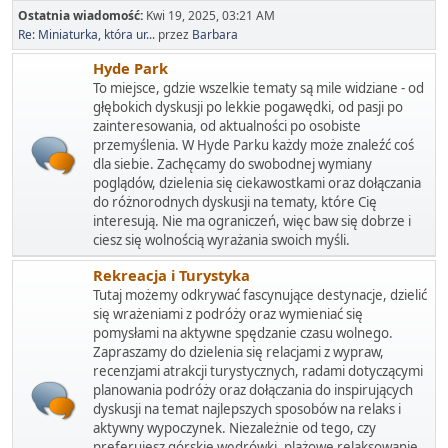
Ostatnia wiadomość:
Kwi 19, 2025, 03:21 AM
Re: Miniaturka, która ur...
przez
Barbara
Hyde Park
To miejsce, gdzie wszelkie tematy są mile widziane - od
głębokich dyskusji po lekkie pogawędki, od pasji po
zainteresowania, od aktualności po osobiste
przemyślenia. W Hyde Parku każdy może znaleźć coś
dla siebie. Zachęcamy do swobodnej wymiany
poglądów, dzielenia się ciekawostkami oraz dołączania
do różnorodnych dyskusji na tematy, które Cię
interesują. Nie ma ograniczeń, więc baw się dobrze i
ciesz się wolnością wyrażania swoich myśli.
Rekreacja i Turystyka
Tutaj możemy odkrywać fascynujące destynacje, dzielić
się wrażeniami z podróży oraz wymieniać się
pomysłami na aktywne spędzanie czasu wolnego.
Zapraszamy do dzielenia się relacjami z wypraw,
recenzjami atrakcji turystycznych, radami dotyczącymi
planowania podróży oraz dołączania do inspirujących
dyskusji na temat najlepszych sposobów na relaks i
aktywny wypoczynek. Niezależnie od tego, czy
preferujesz górskie wędrówki, plażowe relaksowanie