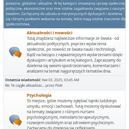
poważne, globalne i aktualne. W tej kategorii omawiamy sprawy społeczne,
polityczne, ekonomiczne oraz inne istotne zagadnienia związane z naszym
światem. Zachęcamy do udziału w merytorycznych dyskusjach i dzielenia
się różnymi punktami widzenia na tematy, które mają istotne znaczenie dla
społeczeństwa.
Aktualności i nowości
Tutaj znajdziesz najświeższe informacje ze świata - od
aktualności politycznych, poprzez wydarzenia
społeczne, po nowości ze świata nauki i technologii.
Bądź na bieżąco z najważniejszymi wydarzeniami dzięki
dyskusjom i artykułom w tej kategorii. Zapraszamy do
dzielenia się swoimi spostrzeżeniami, komentarzami i
analizami na temat najgorętszych tematów dnia.
Ostatnia wiadomość:
Kwi 03, 2025, 03:45 AM
Re: Te ciągłe aktualizac...
przez
Piotr
Psychologia
To miejsce, gdzie możemy zgłębiać tajniki ludzkiego
umysłu, emocji i zachowań. Tutaj możemy dyskutować
na tematy związane z różnymi nurtami
psychologicznymi, metodami terapeutycznymi,
rozwojem osobistym oraz zdrowiem psychicznym.
Zachęcamy do dzielenia się refleksjami,