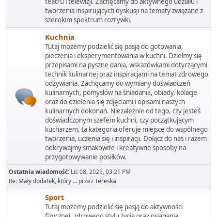
teatru i telewizji. Zachęcamy do aktywnego udziału i
tworzenia inspirujących dyskusji na tematy związane z
szerokim spektrum rozrywki.
Kuchnia
Tutaj możemy podzielić się pasją do gotowania,
pieczenia i eksperymentowania w kuchni. Dzielmy się
przepisami na pyszne dania, wskazówkami dotyczącymi
technik kulinarnej oraz inspiracjami na temat zdrowego
odżywiania. Zachęcamy do wymiany doświadczeń
kulinarnych, pomysłów na śniadania, obiady, kolacje
oraz do dzielenia się zdjęciami i opisami naszych
kulinarnych dokonań. Niezależnie od tego, czy jesteś
doświadczonym szefem kuchni, czy początkującym
kucharzem, ta kategoria oferuje miejsce do wspólnego
tworzenia, uczenia się i inspiracji. Dołącz do nas i razem
odkrywajmy smakowite i kreatywne sposoby na
przygotowywanie posiłków.
Ostatnia wiadomość:
Lis 08, 2025, 03:21 PM
Re: Mały dodatek, który ...
przez
Tereska
Sport
Tutaj możemy podzielić się pasją do aktywności
fizycznej, zdrowego stylu życia oraz osiągania