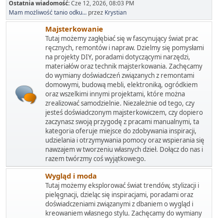
Ostatnia wiadomość:
Cze 12, 2026, 08:03 PM
Mam możliwość tanio odku...
przez
Krystian
Majsterkowanie
Tutaj możemy zagłębiać się w fascynujący świat prac
ręcznych, remontów i napraw. Dzielmy się pomysłami
na projekty DIY, poradami dotyczącymi narzędzi,
materiałów oraz technik majsterkowania. Zachęcamy
do wymiany doświadczeń związanych z remontami
domowymi, budową mebli, elektroniką, ogródkiem
oraz wszelkimi innymi projektami, które można
zrealizować samodzielnie. Niezależnie od tego, czy
jesteś doświadczonym majsterkowiczem, czy dopiero
zaczynasz swoją przygodę z pracami manualnymi, ta
kategoria oferuje miejsce do zdobywania inspiracji,
udzielania i otrzymywania pomocy oraz wspierania się
nawzajem w tworzeniu własnych dzieł. Dołącz do nas i
razem twórzmy coś wyjątkowego.
Wygląd i moda
Tutaj możemy eksplorować świat trendów, stylizacji i
pielęgnacji, dzieląc się inspiracjami, poradami oraz
doświadczeniami związanymi z dbaniem o wygląd i
kreowaniem własnego stylu. Zachęcamy do wymiany