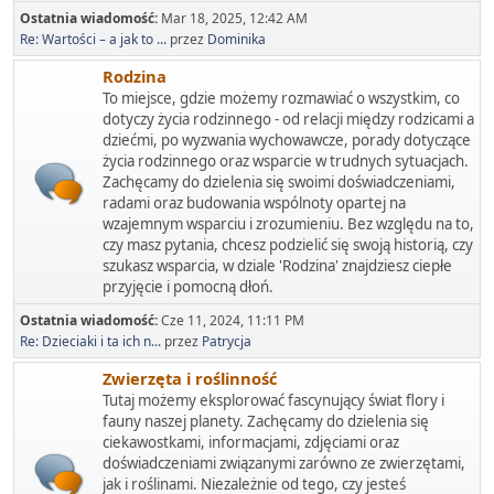
Ostatnia wiadomość:
Mar 18, 2025, 12:42 AM
Re: Wartości – a jak to ...
przez
Dominika
Rodzina
To miejsce, gdzie możemy rozmawiać o wszystkim, co
dotyczy życia rodzinnego - od relacji między rodzicami a
dziećmi, po wyzwania wychowawcze, porady dotyczące
życia rodzinnego oraz wsparcie w trudnych sytuacjach.
Zachęcamy do dzielenia się swoimi doświadczeniami,
radami oraz budowania wspólnoty opartej na
wzajemnym wsparciu i zrozumieniu. Bez względu na to,
czy masz pytania, chcesz podzielić się swoją historią, czy
szukasz wsparcia, w dziale 'Rodzina' znajdziesz ciepłe
przyjęcie i pomocną dłoń.
Ostatnia wiadomość:
Cze 11, 2024, 11:11 PM
Re: Dzieciaki i ta ich n...
przez
Patrycja
Zwierzęta i roślinność
Tutaj możemy eksplorować fascynujący świat flory i
fauny naszej planety. Zachęcamy do dzielenia się
ciekawostkami, informacjami, zdjęciami oraz
doświadczeniami związanymi zarówno ze zwierzętami,
jak i roślinami. Niezależnie od tego, czy jesteś