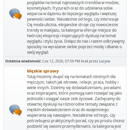
poglądów na temat najnowszych trendów w modzie,
kosmetykach, fryzurach oraz do udzielania sobie
wsparcia w dążeniu do lepszego wyglądu i większej
pewności siebie. Niezależnie od tego, czy interesuje
Cię moda uliczna, eleganckie stroje czy nowoczesne
trendy w makijażu, ta kategoria oferuje miejsce do
twórczej ekspresji i inspirujących dyskusji na temat
wyglądu i stylu życia. Dołącz do nas i razem odkrywajmy
sposoby na wyrażanie siebie poprzez modę i dbanie o
swój wygląd.
Ostatnia wiadomość:
Cze 12, 2026, 07:59 PM
brak przez
Lucyna
Męskie sprawy
Tutaj możemy skupić się na tematach istotnych dla
mężczyzn, takich jak zdrowie, relacje, praca, hobby i
wiele innych. Dzielmy się doświadczeniami, poradami
oraz inspiracjami, które pomogą nam rozwijać się jako
jednostki i osiągać nasze cele życiowe. Zachęcamy do
otwartej dyskusji na różnorodne tematy związane z
męskim doświadczeniem oraz do wzajemnego
wspierania się nawzajem. Niezależnie od tego, czy
potrzebujesz praktycznych porad, czy po prostu chcesz
podzielić się swoimi przemyśleniami, ta kategoria jest