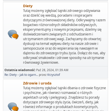
Diety
Tutaj możemy zgłębiać tajniki zdrowego odżywiania
oraz dzielić się wiedzą, poradami i inspiracjami
dotyczącymi zrównoważonej diety. Odkrywajmy razem
bogactwo różnorodnych składników odżywczych,
eksperymentujmy z nowymi przepisami, dzielmy się
doświadczeniami związanych z odchudzaniem i
utrzymaniem zdrowej wagi. Zachęcamy do otwartej
dyskusji na temat wpływu diety na nasze zdrowie i
samopoczucie oraz do wspierania się nawzajem w
dążeniu do zdrowszego trybu życia. Dołącz do nas, aby
odkrywać smakowite i zdrowe sposoby na utrzymanie
równowagi żywieniowe.
Ostatnia wiadomość:
Paź 28, 2024, 01:39 AM
Re: Diety – jak to ogarn...
przez
Krzysztof
Zdrowie i uroda
Tutaj możemy zgłębiać tajniki dbania o zdrowie fizyczne
i psychiczne, jak również rozmawiać o różnych
aspektach urody i pielęgnacji. Znajdziesz tu porady
dotyczące zdrowego stylu życia, ćwiczeń, diety, jak
również informacje o produktach kosmetycznych,