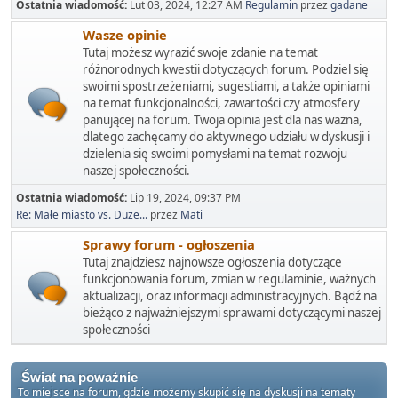
Ostatnia wiadomość:
Lut 03, 2024, 12:27 AM
Regulamin
przez
gadane
Wasze opinie
Tutaj możesz wyrazić swoje zdanie na temat
różnorodnych kwestii dotyczących forum. Podziel się
swoimi spostrzeżeniami, sugestiami, a także opiniami
na temat funkcjonalności, zawartości czy atmosfery
panującej na forum. Twoja opinia jest dla nas ważna,
dlatego zachęcamy do aktywnego udziału w dyskusji i
dzielenia się swoimi pomysłami na temat rozwoju
naszej społeczności.
Ostatnia wiadomość:
Lip 19, 2024, 09:37 PM
Re: Małe miasto vs. Duże...
przez
Mati
Sprawy forum - ogłoszenia
Tutaj znajdziesz najnowsze ogłoszenia dotyczące
funkcjonowania forum, zmian w regulaminie, ważnych
aktualizacji, oraz informacji administracyjnych. Bądź na
bieżąco z najważniejszymi sprawami dotyczącymi naszej
społeczności
Świat na poważnie
To miejsce na forum, gdzie możemy skupić się na dyskusji na tematy