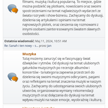
filmami, muzyką i kulturą popularną. To miejsce, gdzie
można podzielić się plotkami, nowościami oraz swoimi
spostrzeżeniami na temat najświeższych wydarzeń ze
świata rozrywki i show-biznesu. Zachęcamy do dyskusji,
dzielenia się artykułami i opiniami na temat
najnowszych plotek, oraz cieszenia się rozmowami z
innymi osobami zainteresowanymi światem sławnych
osobistości.
Ostatnia wiadomość:
Maj 11, 2024, 10:51 AM
Re: Sanah i ten nowy – s...
przez
Jan
Muzyka
Tutaj możemy zanurzyć się w fascynujący świat
dźwięków i rytmów. Od dyskusji na temat ulubionych
gatunków muzycznych po recenzje albumów i
koncertów - ta kategoria zapewnia przestrzeń do
dzielenia się swoimi muzycznymi odkryciami, pasjami
oraz refleksjami na temat znaczenia muzyki w naszym
życiu. Zachęcamy do udostępniania swoich ulubionych
utworów, organizowania wymiany rekomendacji
muzycznych oraz dołączania do dyskusji na temat
wpływu muzyki na nasze emocje, wyobraźnię i kulturę.