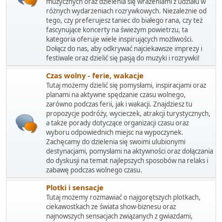
muzycznych oraz dzielenia się wrażeniami z udziału w
różnych wydarzeniach rozrywkowych. Niezależnie od
tego, czy preferujesz taniec do białego rana, czy też
fascynujące koncerty na świeżym powietrzu, ta
kategoria oferuje wiele inspirujących możliwości.
Dołącz do nas, aby odkrywać najciekawsze imprezy i
festiwale oraz dzielić się pasją do muzyki i rozrywki!
Czas wolny - ferie, wakacje
Tutaj możemy dzielić się pomysłami, inspiracjami oraz
planami na aktywne spędzanie czasu wolnego,
zarówno podczas ferii, jak i wakacji. Znajdziesz tu
propozycje podróży, wycieczek, atrakcji turystycznych,
a także porady dotyczące organizacji czasu oraz
wyboru odpowiednich miejsc na wypoczynek.
Zachęcamy do dzielenia się swoimi ulubionymi
destynacjami, pomysłami na aktywności oraz dołączania
do dyskusji na temat najlepszych sposobów na relaks i
zabawę podczas wolnego czasu.
Plotki i sensacje
Tutaj możemy rozmawiać o najgorętszych plotkach,
ciekawostkach ze świata show-biznesu oraz
najnowszych sensacjach związanych z gwiazdami,