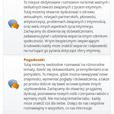
To miejsce dedykowane rozmowom na temat ważnych i
delikatnych kwestii związanych z życiem intymnym.
Tutaj możemy otwarcie dyskutować o zdrowiu
seksualnym, relacjach partnerskich, płciowości,
antykoncepcji, problemach związanych z intymnością
oraz wielu innych aspektach życia intymnego.
Zachęcamy do dzielenia się doświadczeniami,
zadawania pytań i udzielania wsparcia innym członkom
społeczności. W tym bezpiecznym i wspierającym
środowisku każdy może znaleźć wsparcie i odpowiedzi
na nurtujące go pytania dotyczące sfery intymnej.
Pogaduszki
Tutaj możemy swobodnie rozmawiać na różnorodne
tematy, dzielić się ciekawostkami, przemyśleniami oraz
pomysłami. To miejsce, gdzie można nawiązywać nowe
znajomości, wymieniać poglądy i doświadczenia, a także
po prostu dobrze się bawić w towarzystwie innych
użytkowników. Zachęcamy do otwartej i przyjaznej
dyskusji, poznawania nowych osób i czerpania radości z
wymiany myśli. Nie ma tutaj tematów tabu - każdy
może znaleźć coś dla siebie. Dołącz do nas i wspólnie
rozmawiajmy o wszystkim, co nas interesuje.