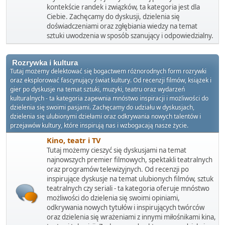
kontekście randek i związków, ta kategoria jest dla
Ciebie. Zachęcamy do dyskusji, dzielenia się
doświadczeniami oraz zgłębiania wiedzy na temat
sztuki uwodzenia w sposób szanujący i odpowiedzialny.
Rozrywka i kultura
Tutaj możemy delektować się bogactwem różnorodnych form rozrywki
oraz eksplorować fascynujący świat kultury. Od recenzji filmów, książek i
gier po dyskusje na temat sztuki, muzyki, teatru oraz wydarzeń
kulturalnych - ta kategoria zapewnia mnóstwo inspiracji i możliwości do
dzielenia się swoimi pasjami. Zachęcamy do udziału w dyskusjach,
dzielenia się ulubionymi dziełami oraz odkrywania nowych talentów i
przejawów kultury, które inspirują nas i wzbogacają nasze życie.
Kino, teatr i TV
Tutaj możemy cieszyć się dyskusjami na temat
najnowszych premier filmowych, spektakli teatralnych
oraz programów telewizyjnych. Od recenzji po
inspirujące dyskusje na temat ulubionych filmów, sztuk
teatralnych czy seriali - ta kategoria oferuje mnóstwo
możliwości do dzielenia się swoimi opiniami,
odkrywania nowych tytułów i inspirujących twórców
oraz dzielenia się wrażeniami z innymi miłośnikami kina,