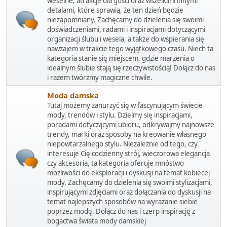
weselne, atrakcje dla gości oraz wszelkimi innymi
detalami, które sprawią, że ten dzień będzie
niezapomniany. Zachęcamy do dzielenia się swoimi
doświadczeniami, radami i inspiracjami dotyczącymi
organizacji ślubu i wesela, a także do wspierania się
nawzajem w trakcie tego wyjątkowego czasu. Niech ta
kategoria stanie się miejscem, gdzie marzenia o
idealnym ślubie stają się rzeczywistością! Dołącz do nas
i razem twórzmy magiczne chwile.
Moda damska
Tutaj możemy zanurzyć się w fascynującym świecie
mody, trendów i stylu. Dzielmy się inspiracjami,
poradami dotyczącymi ubioru, odkrywajmy najnowsze
trendy, marki oraz sposoby na kreowanie własnego
niepowtarzalnego stylu. Niezależnie od tego, czy
interesuje Cię codzienny strój, wieczorowa elegancja
czy akcesoria, ta kategoria oferuje mnóstwo
możliwości do eksploracji i dyskusji na temat kobiecej
mody. Zachęcamy do dzielenia się swoimi stylizacjami,
inspirującymi zdjęciami oraz dołączania do dyskusji na
temat najlepszych sposobów na wyrażanie siebie
poprzez modę. Dołącz do nas i czerp inspirację z
bogactwa świata mody damskiej