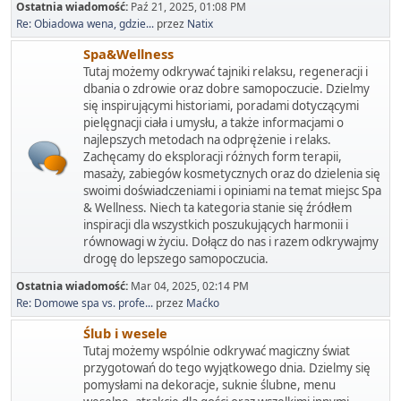
Ostatnia wiadomość:
Paź 21, 2025, 01:08 PM
Re: Obiadowa wena, gdzie...
przez
Natix
Spa&Wellness
Tutaj możemy odkrywać tajniki relaksu, regeneracji i
dbania o zdrowie oraz dobre samopoczucie. Dzielmy
się inspirującymi historiami, poradami dotyczącymi
pielęgnacji ciała i umysłu, a także informacjami o
najlepszych metodach na odprężenie i relaks.
Zachęcamy do eksploracji różnych form terapii,
masaży, zabiegów kosmetycznych oraz do dzielenia się
swoimi doświadczeniami i opiniami na temat miejsc Spa
& Wellness. Niech ta kategoria stanie się źródłem
inspiracji dla wszystkich poszukujących harmonii i
równowagi w życiu. Dołącz do nas i razem odkrywajmy
drogę do lepszego samopoczucia.
Ostatnia wiadomość:
Mar 04, 2025, 02:14 PM
Re: Domowe spa vs. profe...
przez
Maćko
Ślub i wesele
Tutaj możemy wspólnie odkrywać magiczny świat
przygotowań do tego wyjątkowego dnia. Dzielmy się
pomysłami na dekoracje, suknie ślubne, menu