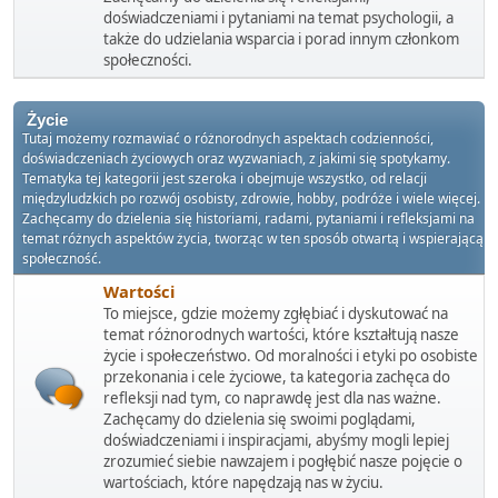
doświadczeniami i pytaniami na temat psychologii, a
także do udzielania wsparcia i porad innym członkom
społeczności.
Życie
Tutaj możemy rozmawiać o różnorodnych aspektach codzienności,
doświadczeniach życiowych oraz wyzwaniach, z jakimi się spotykamy.
Tematyka tej kategorii jest szeroka i obejmuje wszystko, od relacji
międzyludzkich po rozwój osobisty, zdrowie, hobby, podróże i wiele więcej.
Zachęcamy do dzielenia się historiami, radami, pytaniami i refleksjami na
temat różnych aspektów życia, tworząc w ten sposób otwartą i wspierającą
społeczność.
Wartości
To miejsce, gdzie możemy zgłębiać i dyskutować na
temat różnorodnych wartości, które kształtują nasze
życie i społeczeństwo. Od moralności i etyki po osobiste
przekonania i cele życiowe, ta kategoria zachęca do
refleksji nad tym, co naprawdę jest dla nas ważne.
Zachęcamy do dzielenia się swoimi poglądami,
doświadczeniami i inspiracjami, abyśmy mogli lepiej
zrozumieć siebie nawzajem i pogłębić nasze pojęcie o
wartościach, które napędzają nas w życiu.