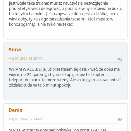
jest wcale taka trudna: musisz nauczyć się bezwzględnie
priorytetyzować i delegować, a poczucie winy zostawić na boku,
bo to tylko hamulec. Jeśli czujesz, że doba jest za krótka, to nie
wina doby, tylko złego zarządzania czasem – ktoś musi to w
końcu ogarnąć, a nie tylko narzekać.
Anna
Maj 07, 2024, 08:53 PM
#5
WITAM W KLUBIE! ja już przestałem się oszukiwać, że doba ma
więcej niż 24 godziny, chyba że kupię sobie helikopter i
teleport do biura, to może wtedy. Ale za to pyszna kawa potrafi
zdziałać cuda na te 5 minut spokoju!
Danix
Maj 09, 2024, 12:34 AM
#6
SERIO, wystarczy ogarnąć logistykę i po prostu ZACZĄĆ