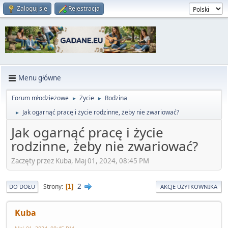
Zaloguj się
Rejestracja
Menu główne
Forum młodzieżowe
Życie
Rodzina
►
►
Jak ogarnąć pracę i życie rodzinne, żeby nie zwariować?
►
Jak ogarnąć pracę i życie
rodzinne, żeby nie zwariować?
Zaczęty przez Kuba, Maj 01, 2024, 08:45 PM
2
Strony
1
DO DOŁU
AKCJE UŻYTKOWNIKA
Kuba