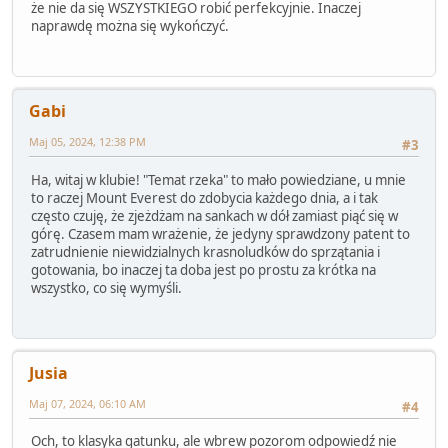
że nie da się WSZYSTKIEGO robić perfekcyjnie. Inaczej
naprawdę można się wykończyć.
Gabi
Maj 05, 2024, 12:38 PM
#3
Ha, witaj w klubie! "Temat rzeka" to mało powiedziane, u mnie
to raczej Mount Everest do zdobycia każdego dnia, a i tak
często czuję, że zjeżdżam na sankach w dół zamiast piąć się w
górę. Czasem mam wrażenie, że jedyny sprawdzony patent to
zatrudnienie niewidzialnych krasnoludków do sprzątania i
gotowania, bo inaczej ta doba jest po prostu za krótka na
wszystko, co się wymyśli.
Jusia
Maj 07, 2024, 06:10 AM
#4
Och, to klasyka gatunku, ale wbrew pozorom odpowiedź nie