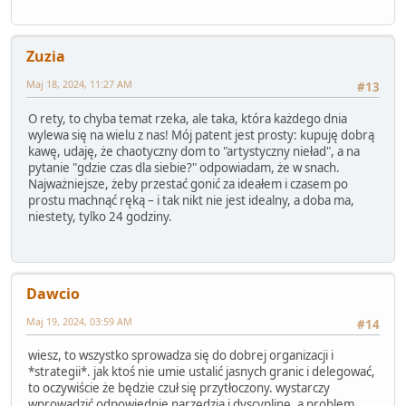
Zuzia
Maj 18, 2024, 11:27 AM
#13
O rety, to chyba temat rzeka, ale taka, która każdego dnia
wylewa się na wielu z nas! Mój patent jest prosty: kupuję dobrą
kawę, udaję, że chaotyczny dom to "artystyczny nieład", a na
pytanie "gdzie czas dla siebie?" odpowiadam, że w snach.
Najważniejsze, żeby przestać gonić za ideałem i czasem po
prostu machnąć ręką – i tak nikt nie jest idealny, a doba ma,
niestety, tylko 24 godziny.
Dawcio
Maj 19, 2024, 03:59 AM
#14
wiesz, to wszystko sprowadza się do dobrej organizacji i
*strategii*. jak ktoś nie umie ustalić jasnych granic i delegować,
to oczywiście że będzie czuł się przytłoczony. wystarczy
wprowadzić odpowiednie narzędzia i dyscyplinę, a problem