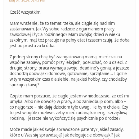
Maj 01, 2024, 08:45 PM
Cześć wszystkim,
Mam wrażenie, że to temat rzeka, ale ciągle się nad nim
zastanawiam. Jak Wy sobie radzicie z ogarnianiem pracy
zawodowej i życia rodzinnego? Mam dwójkę dzieci w wieku
szkolnym, mąż też pracuje na pełny etat i czasem czuję, że doba
jest po prostu za krótka.
Z jednej strony chcę być zaangażowaną mamą, mieć czas na
wspólne zabawy, pomóc przy lekcjach, posłuchać, co u dzieci. Z
drugiej strony, praca wymaga swoje, deadline'y gonią, a jeszcze
dochodzą obowiązki domowe, gotowanie, sprzątanie... I gdzie
w tym wszystkim czas dla siebie, na jakieś hobby, czy chociażby
spokojną kawę?
Często mam poczucie, że ciągle jestem w niedoczasie, że coś mi
umyka. Albo nie dowożę w pracy, albo zaniedbuję dom, albo –
co najgorsze – nie daję dzieciom tyle uwagi, ile bym chciała. Czy
to jest w ogóle możliwe, żeby mieć i udaną karierę, i szczęśliwą
rodzinę, i jeszcze nie wykończyć się psychicznie po drodze?
Może macie jakieś swoje sprawdzone patenty? Jakieś zasady,
które u Was się sprawdzają? Jak delegujecie obowiązki? Jak