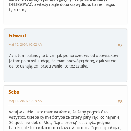
DELEGOWAĆ, a wtedy nagle doba się wydłuża, to nie magia,
tylko spryt.
Edward
Maj 10, 2024, 05:02 AM
#7
Ach, ten "balans", to brzmi jak jednorożec wśród obowiązków.
Ja tam po prostu udaję, że mam podwójną dobę, a jak się nie
da, to uznaję, że "przetrwanie" to też sztuka.
Sebx
Maj 11, 2024, 10:29 AM
#8
Witaj w klubie! Ja to mam wrażenie, że żeby pogodzić to
wszystko, trzeba by mieć chyba ze cztery pary rąk i co najmniej
30 godzin w dobie. Moją "tajną bronią" jest chyba jedynie
bardzo, ale to bardzo mocna kawa. Albo opcja "ignoruj bałagan,