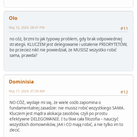
Olo
Maj 16, 2024, 08:47 PM
#11
no cóż, brzmi to jak typowy problem, gdy brak odpowiedniej
strategii. KLUCZEM jest delegowanie i ustalenie PRIORYTETÓW,
bo przecież nikt nie powiedział, że MUSISZ wszystko robić
sama, prawda?
Dominisia
Maj 17, 2024, 07:39 AM
#12
NO CÓŻ, wydaje mi się, że wiele osób zapomina o
fundamentalnej zasadzie: nie musisz robić wszystkiego SAMA.
Kluczem jest mądra alokacja zasobów, czyli po prostu
efektywne DELEGOWANIE. I tu tkwi cała filozofia – nauczyć
wszystkich domowników, JAK i CO mają robić, a nie tylko im to
zlecić.