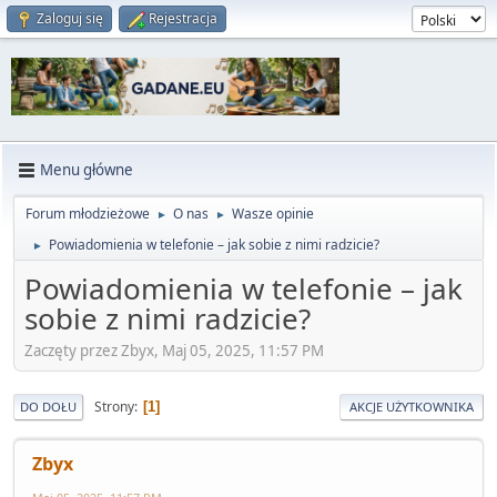
Zaloguj się
Rejestracja
Menu główne
Forum młodzieżowe
O nas
Wasze opinie
►
►
Powiadomienia w telefonie – jak sobie z nimi radzicie?
►
Powiadomienia w telefonie – jak
sobie z nimi radzicie?
Zaczęty przez Zbyx, Maj 05, 2025, 11:57 PM
Strony
1
DO DOŁU
AKCJE UŻYTKOWNIKA
Zbyx