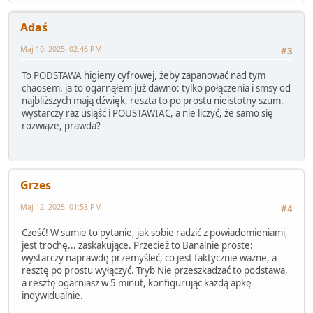
Adaś
Maj 10, 2025, 02:46 PM
#3
To PODSTAWA higieny cyfrowej, żeby zapanować nad tym
chaosem. ja to ogarnąłem już dawno: tylko połączenia i smsy od
najbliższych mają dźwięk, reszta to po prostu nieistotny szum.
wystarczy raz usiąść i POUSTAWIAC, a nie liczyć, że samo się
rozwiąże, prawda?
Grzes
Maj 12, 2025, 01:58 PM
#4
Cześć! W sumie to pytanie, jak sobie radzić z powiadomieniami,
jest trochę... zaskakujące. Przecież to Banalnie proste:
wystarczy naprawdę przemyśleć, co jest faktycznie ważne, a
resztę po prostu wyłączyć. Tryb Nie przeszkadzać to podstawa,
a resztę ogarniasz w 5 minut, konfigurując każdą apkę
indywidualnie.