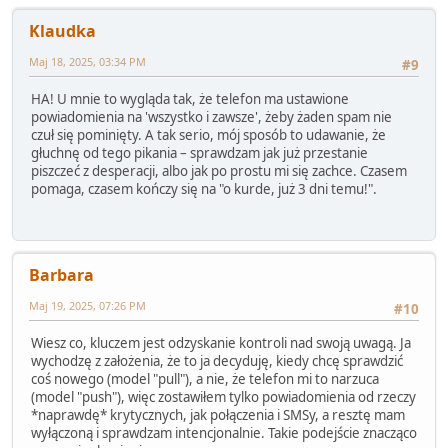
Klaudka
Maj 18, 2025, 03:34 PM
#9
HA! U mnie to wygląda tak, że telefon ma ustawione
powiadomienia na 'wszystko i zawsze', żeby żaden spam nie
czuł się pominięty. A tak serio, mój sposób to udawanie, że
głuchnę od tego pikania – sprawdzam jak już przestanie
piszczeć z desperacji, albo jak po prostu mi się zachce. Czasem
pomaga, czasem kończy się na "o kurde, już 3 dni temu!".
Barbara
Maj 19, 2025, 07:26 PM
#10
Wiesz co, kluczem jest odzyskanie kontroli nad swoją uwagą. Ja
wychodzę z założenia, że to ja decyduję, kiedy chcę sprawdzić
coś nowego (model "pull"), a nie, że telefon mi to narzuca
(model "push"), więc zostawiłem tylko powiadomienia od rzeczy
*naprawdę* krytycznych, jak połączenia i SMSy, a resztę mam
wyłączoną i sprawdzam intencjonalnie. Takie podejście znacząco