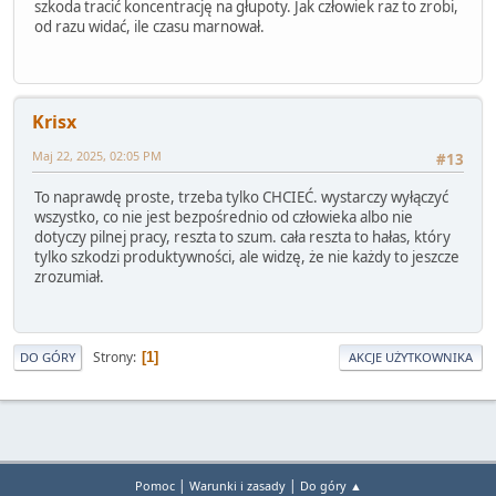
szkoda tracić koncentrację na głupoty. Jak człowiek raz to zrobi,
od razu widać, ile czasu marnował.
Krisx
Maj 22, 2025, 02:05 PM
#13
To naprawdę proste, trzeba tylko CHCIEĆ. wystarczy wyłączyć
wszystko, co nie jest bezpośrednio od człowieka albo nie
dotyczy pilnej pracy, reszta to szum. cała reszta to hałas, który
tylko szkodzi produktywności, ale widzę, że nie każdy to jeszcze
zrozumiał.
Strony
1
DO GÓRY
AKCJE UŻYTKOWNIKA
|
|
Pomoc
Warunki i zasady
Do góry ▲