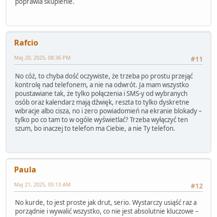
poprawia skupienie.
Rafcio
Maj 20, 2025, 08:36 PM
#11
No cóż, to chyba dość oczywiste, że trzeba po prostu przejąć
kontrolę nad telefonem, a nie na odwrót. Ja mam wszystko
poustawiane tak, że tylko połączenia i SMS-y od wybranych
osób oraz kalendarz mają dźwięk, reszta to tylko dyskretne
wibracje albo cisza, no i zero powiadomień na ekranie blokady –
tylko po co tam to w ogóle wyświetlać? Trzeba wyłączyć ten
szum, bo inaczej to telefon ma Ciebie, a nie Ty telefon.
Paula
Maj 21, 2025, 05:13 AM
#12
No kurde, to jest proste jak drut, serio. Wystarczy usiąść raz a
porządnie i wywalić wszystko, co nie jest absolutnie kluczowe –