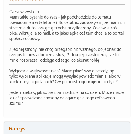
Maj 05, 2025, 11:57 PM
Cześć wszystkim,
Mam takie pytanie do Was – jak podchodzicie do tematu
powiadomień w telefonie? Bo ostatnio zauważyłem, że mam ich
strasznie dużo i czuję się trochę przytłoczony. Co chwilę coś
pika, wibruje, a to mail, a to jakaś apka coś tam chce, a to portal
społecznościowy.
Z jednej strony, nie chcę przegapić nic ważnego, bo jednak do
czegoś te powiadomienia służą. Z drugiej, często czuję, że to
mnie rozprasza i odciąga od tego, co akurat robię.
Wyłączacie większość z nich? Macie jakieś swoje zasady, np.
tylko wybrane aplikacje mogą wysyłać powiadomienia, albo w
konkretnych godzinach? Czy po prostu ignorujecie to i tyle?
Jestem ciekaw, jak sobie z tym radzicie na co dzień. Może macie
jakieś sprawdzone sposoby na ogarnięcie tego cyfrowego
szumu?
Gabryś