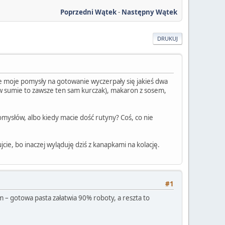
Poprzedni Wątek
-
Następny Wątek
DRUKUJ
e moje pomysły na gotowanie wyczerpały się jakieś dwa
e w sumie to zawsze ten sam kurczak), makaron z sosem,
omysłów, albo kiedy macie dość rutyny? Coś, co nie
cie, bo inaczej wyląduję dziś z kanapkami na kolację.
#1
m – gotowa pasta załatwia 90% roboty, a reszta to