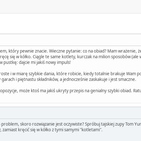
tem, który pewnie znacie. Wieczne pytanie: co na obiad? Mam wrażenie, ż
kręcę się w kółko. Ciągle te same kotlety, kurczak na milion sposobów (al
pustkę: dajcie mi jakiś nowy impuls!
oste i w miarę szybkie dania, które robicie, kiedy totalnie brakuje Wam p
garach i piętnastu składników, a jednocześnie zaskakuje i jest smaczne.
ozycje, może ktoś ma jakiś ukryty przepis na genialny szybki obiad. Ratuj
za problem, skoro rozwiązanie jest oczywiste? Spróbuj tajskiej zupy Tom Yu
y, zamiast kręcić się w kółko z tymi samymi "kotletami".