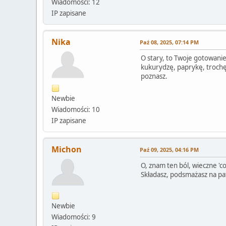
Wiadomości: 12
IP zapisane
Nika
Paź 08, 2025, 07:14 PM
O stary, to Twoje gotowanie
kukurydzę, paprykę, trochę s
poznasz.
Newbie
Wiadomości: 10
IP zapisane
Michon
Paź 09, 2025, 04:16 PM
O, znam ten ból, wieczne 'co
Składasz, podsmażasz na pate
Newbie
Wiadomości: 9