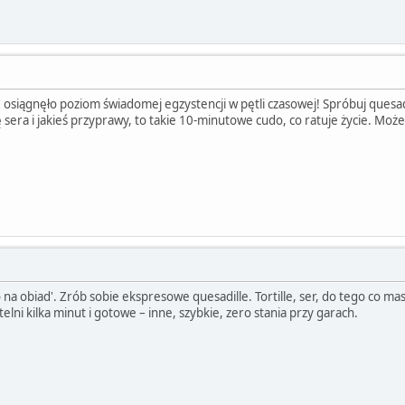
 osiągnęło poziom świadomej egzystencji w pętli czasowej! Spróbuj quesadi
era i jakieś przyprawy, to takie 10-minutowe cudo, co ratuje życie. Może t
 na obiad'. Zrób sobie ekspresowe quesadille. Tortille, ser, do tego co mas
lni kilka minut i gotowe – inne, szybkie, zero stania przy garach.