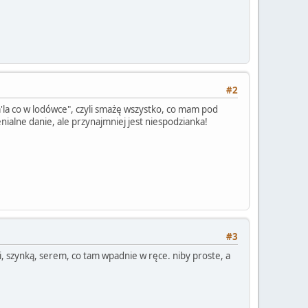
#2
 a'la co w lodówce", czyli smażę wszystko, co mam pod
alne danie, ale przynajmniej jest niespodzianka!
#3
mi, szynką, serem, co tam wpadnie w ręce. niby proste, a