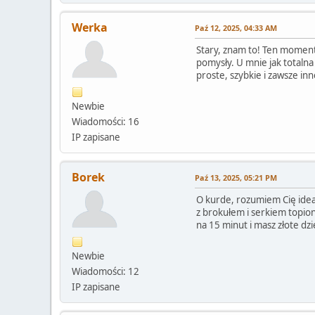
Werka
Paź 12, 2025, 04:33 AM
Stary, znam to! Ten moment,
pomysły. U mnie jak totalna
proste, szybkie i zawsze in
Newbie
Wiadomości: 16
IP zapisane
Borek
Paź 13, 2025, 05:21 PM
O kurde, rozumiem Cię idea
z brokułem i serkiem topio
na 15 minut i masz złote dzi
Newbie
Wiadomości: 12
IP zapisane