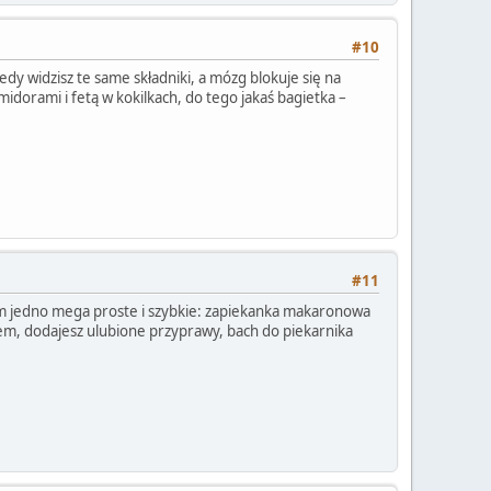
#10
dy widzisz te same składniki, a mózg blokuje się na
idorami i fetą w kokilkach, do tego jakaś bagietka –
#11
am jedno mega proste i szybkie: zapiekanka makaronowa
m, dodajesz ulubione przyprawy, bach do piekarnika