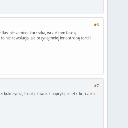
#6
llas, ale zamiast kurczaka, wrzuć tam fasolę,
o nie rewolucja, ale przynajmniej inną stronę tortilli
#7
z: kukurydza, fasola, kawałek papryki, resztki kurczaka.