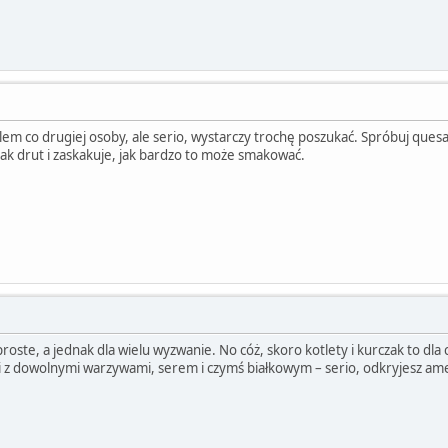
blem co drugiej osoby, ale serio, wystarczy trochę poszukać. Spróbuj que
jak drut i zaskakuje, jak bardzo to może smakować.
roste, a jednak dla wielu wyzwanie. No cóż, skoro kotlety i kurczak to dla c
i z dowolnymi warzywami, serem i czymś białkowym – serio, odkryjesz ame