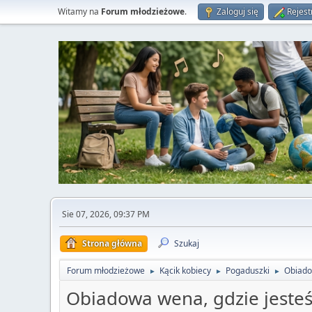
Witamy na
Forum młodzieżowe
.
Zaloguj się
Rejest
Sie 07, 2026, 09:37 PM
Strona główna
Szukaj
Forum młodzieżowe
Kącik kobiecy
Pogaduszki
Obiado
►
►
►
Obiadowa wena, gdzie jesteś