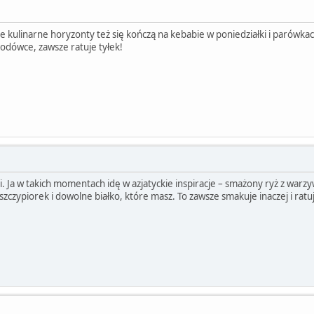
je kulinarne horyzonty też się kończą na kebabie w poniedziałki i parówkach
w lodówce, zawsze ratuje tyłek!
 Ja w takich momentach idę w azjatyckie inspiracje – smażony ryż z warzy
szczypiorek i dowolne białko, które masz. To zawsze smakuje inaczej i ratuj