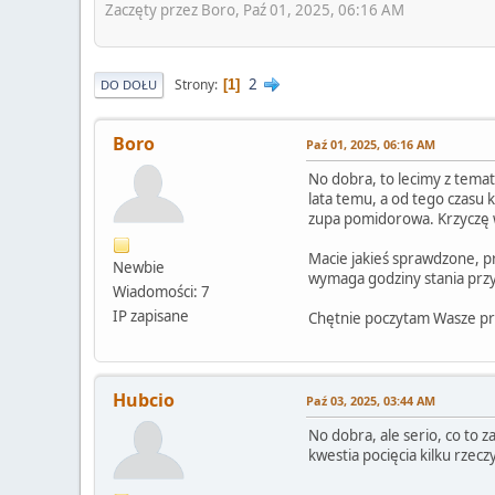
Zaczęty przez Boro, Paź 01, 2025, 06:16 AM
2
Strony
1
DO DOŁU
Boro
Paź 01, 2025, 06:16 AM
No dobra, to lecimy z tema
lata temu, a od tego czasu 
zupa pomidorowa. Krzyczę w 
Macie jakieś sprawdzone, pr
Newbie
wymaga godziny stania przy 
Wiadomości: 7
IP zapisane
Chętnie poczytam Wasze prop
Hubcio
Paź 03, 2025, 03:44 AM
No dobra, ale serio, co to 
kwestia pocięcia kilku rzecz