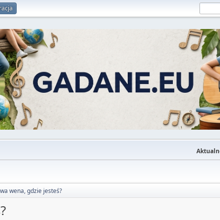
racja
Aktualn
wa wena, gdzie jesteś?
?