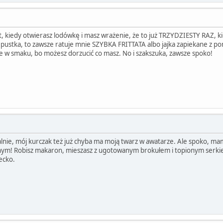
 kiedy otwierasz lodówkę i masz wrażenie, że to już TRZYDZIESTY RAZ, kie
 pustka, to zawsze ratuje mnie SZYBKA FRITTATA albo jajka zapiekane z pom
ne w smaku, bo możesz dorzucić co masz. No i szakszuka, zawsze spoko!
lnie, mój kurczak też już chyba ma moją twarz w awatarze. Ale spoko, m
nym! Robisz makaron, mieszasz z ugotowanym brokułem i topionym serkie
ecko.