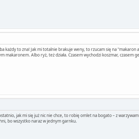
hyba każdy to zna! Jak mi totalnie brakuje weny, to rzucam się na "makaron
m makaronem. Albo ryż, też działa. Czasem wychodzi koszmar, czasem geni
ostatnio, jak mi się już nic nie chce, to robię omlet na bogato – z warzywa
uchni, bo wszystko naraz w jednym garnku.