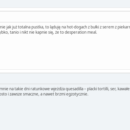
nie jak już totalna pustka, to ląduję na hot-dogach z bułki z serem z piekarn
ybko, tanio i nikt nie kapnie się, że to desperation meal.
nie na takie dni ratunkowe wjeżdża quesadilla – placki tortilli, ser, kawałek
osto i zawsze smaczne, a nawet brzmi egzotycznie.