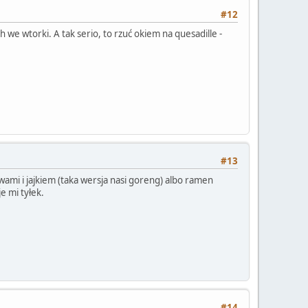
#12
 we wtorki. A tak serio, to rzuć okiem na quesadille -
#13
wami i jajkiem (taka wersja nasi goreng) albo ramen
e mi tyłek.
#14