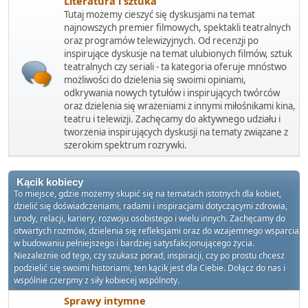
Literatura i sztuka
Tutaj możemy cieszyć się dyskusjami na temat
najnowszych premier filmowych, spektakli teatralnych
oraz programów telewizyjnych. Od recenzji po
inspirujące dyskusje na temat ulubionych filmów, sztuk
teatralnych czy seriali - ta kategoria oferuje mnóstwo
możliwości do dzielenia się swoimi opiniami,
odkrywania nowych tytułów i inspirujących twórców
oraz dzielenia się wrażeniami z innymi miłośnikami kina,
teatru i telewizji. Zachęcamy do aktywnego udziału i
tworzenia inspirujących dyskusji na tematy związane z
szerokim spektrum rozrywki.
Kącik kobiecy
To miejsce, gdzie możemy skupić się na tematach istotnych dla kobiet,
dzielić się doświadczeniami, radami i inspiracjami dotyczącymi zdrowia,
urody, relacji, kariery, rozwoju osobistego i wielu innych. Zachęcamy do
otwartych rozmów, dzielenia się refleksjami oraz do wzajemnego wsparcia
w budowaniu pełniejszego i bardziej satysfakcjonującego życia.
Niezależnie od tego, czy szukasz porad, inspiracji, czy po prostu chcesz
podzielić się swoimi historiami, ten kącik jest dla Ciebie. Dołącz do nas i
wspólnie czerpmy z siły kobiecej wspólnoty.
Sprawy intymne