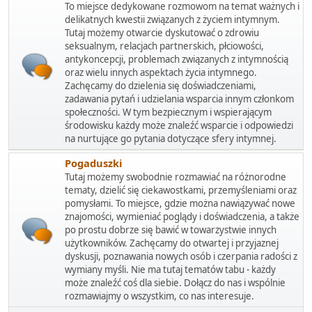
To miejsce dedykowane rozmowom na temat ważnych i
delikatnych kwestii związanych z życiem intymnym.
Tutaj możemy otwarcie dyskutować o zdrowiu
seksualnym, relacjach partnerskich, płciowości,
antykoncepcji, problemach związanych z intymnością
oraz wielu innych aspektach życia intymnego.
Zachęcamy do dzielenia się doświadczeniami,
zadawania pytań i udzielania wsparcia innym członkom
społeczności. W tym bezpiecznym i wspierającym
środowisku każdy może znaleźć wsparcie i odpowiedzi
na nurtujące go pytania dotyczące sfery intymnej.
Pogaduszki
Tutaj możemy swobodnie rozmawiać na różnorodne
tematy, dzielić się ciekawostkami, przemyśleniami oraz
pomysłami. To miejsce, gdzie można nawiązywać nowe
znajomości, wymieniać poglądy i doświadczenia, a także
po prostu dobrze się bawić w towarzystwie innych
użytkowników. Zachęcamy do otwartej i przyjaznej
dyskusji, poznawania nowych osób i czerpania radości z
wymiany myśli. Nie ma tutaj tematów tabu - każdy
może znaleźć coś dla siebie. Dołącz do nas i wspólnie
rozmawiajmy o wszystkim, co nas interesuje.