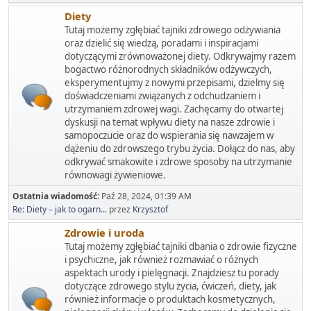
Diety
Tutaj możemy zgłębiać tajniki zdrowego odżywiania
oraz dzielić się wiedzą, poradami i inspiracjami
dotyczącymi zrównoważonej diety. Odkrywajmy razem
bogactwo różnorodnych składników odżywczych,
eksperymentujmy z nowymi przepisami, dzielmy się
doświadczeniami związanych z odchudzaniem i
utrzymaniem zdrowej wagi. Zachęcamy do otwartej
dyskusji na temat wpływu diety na nasze zdrowie i
samopoczucie oraz do wspierania się nawzajem w
dążeniu do zdrowszego trybu życia. Dołącz do nas, aby
odkrywać smakowite i zdrowe sposoby na utrzymanie
równowagi żywieniowe.
Ostatnia wiadomość:
Paź 28, 2024, 01:39 AM
Re: Diety – jak to ogarn...
przez
Krzysztof
Zdrowie i uroda
Tutaj możemy zgłębiać tajniki dbania o zdrowie fizyczne
i psychiczne, jak również rozmawiać o różnych
aspektach urody i pielęgnacji. Znajdziesz tu porady
dotyczące zdrowego stylu życia, ćwiczeń, diety, jak
również informacje o produktach kosmetycznych,