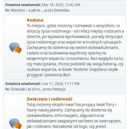
Ostatnia wiadomość:
Mar 18, 2025, 12:42 AM
Re: Wartości – a jak to ...
przez
Dominika
Rodzina
To miejsce, gdzie możemy rozmawiać o wszystkim, co
dotyczy życia rodzinnego - od relacji między rodzicami a
dziećmi, po wyzwania wychowawcze, porady dotyczące
życia rodzinnego oraz wsparcie w trudnych sytuacjach.
Zachęcamy do dzielenia się swoimi doświadczeniami,
radami oraz budowania wspólnoty opartej na
wzajemnym wsparciu i zrozumieniu. Bez względu na to,
czy masz pytania, chcesz podzielić się swoją historią, czy
szukasz wsparcia, w dziale 'Rodzina' znajdziesz ciepłe
przyjęcie i pomocną dłoń.
Ostatnia wiadomość:
Cze 11, 2024, 11:11 PM
Re: Dzieciaki i ta ich n...
przez
Patrycja
Zwierzęta i roślinność
Tutaj możemy eksplorować fascynujący świat flory i
fauny naszej planety. Zachęcamy do dzielenia się
ciekawostkami, informacjami, zdjęciami oraz
doświadczeniami związanymi zarówno ze zwierzętami,
jak i roślinami. Niezależnie od tego, czy jesteś