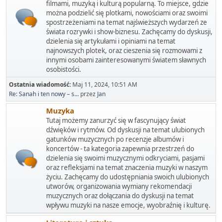
filmami, muzyką i kulturą popularną. To miejsce, gdzie
można podzielić się plotkami, nowościami oraz swoimi
spostrzeżeniami na temat najświeższych wydarzeń ze
świata rozrywki i show-biznesu. Zachęcamy do dyskusji,
dzielenia się artykułami i opiniami na temat
najnowszych plotek, oraz cieszenia się rozmowami z
innymi osobami zainteresowanymi światem sławnych
osobistości.
Ostatnia wiadomość:
Maj 11, 2024, 10:51 AM
Re: Sanah i ten nowy – s...
przez
Jan
Muzyka
Tutaj możemy zanurzyć się w fascynujący świat
dźwięków i rytmów. Od dyskusji na temat ulubionych
gatunków muzycznych po recenzje albumów i
koncertów - ta kategoria zapewnia przestrzeń do
dzielenia się swoimi muzycznymi odkryciami, pasjami
oraz refleksjami na temat znaczenia muzyki w naszym
życiu. Zachęcamy do udostępniania swoich ulubionych
utworów, organizowania wymiany rekomendacji
muzycznych oraz dołączania do dyskusji na temat
wpływu muzyki na nasze emocje, wyobraźnię i kulturę.