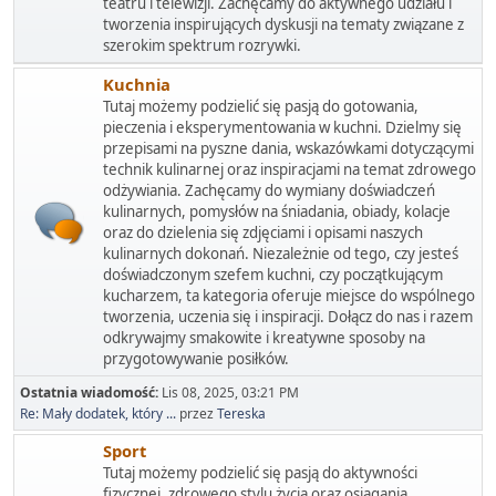
teatru i telewizji. Zachęcamy do aktywnego udziału i
tworzenia inspirujących dyskusji na tematy związane z
szerokim spektrum rozrywki.
Kuchnia
Tutaj możemy podzielić się pasją do gotowania,
pieczenia i eksperymentowania w kuchni. Dzielmy się
przepisami na pyszne dania, wskazówkami dotyczącymi
technik kulinarnej oraz inspiracjami na temat zdrowego
odżywiania. Zachęcamy do wymiany doświadczeń
kulinarnych, pomysłów na śniadania, obiady, kolacje
oraz do dzielenia się zdjęciami i opisami naszych
kulinarnych dokonań. Niezależnie od tego, czy jesteś
doświadczonym szefem kuchni, czy początkującym
kucharzem, ta kategoria oferuje miejsce do wspólnego
tworzenia, uczenia się i inspiracji. Dołącz do nas i razem
odkrywajmy smakowite i kreatywne sposoby na
przygotowywanie posiłków.
Ostatnia wiadomość:
Lis 08, 2025, 03:21 PM
Re: Mały dodatek, który ...
przez
Tereska
Sport
Tutaj możemy podzielić się pasją do aktywności
fizycznej, zdrowego stylu życia oraz osiągania