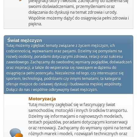
pielęgnacji skóry i włosów. Zachęcamy do dzielenia się
swoimi doświadczeniami, przemyśleniami oraz
dołączania do dyskusji na temat zdrowia i urody.
Wspólnie możemy dążyć do osiągnięcia pełni zdrowia i
piękna.
Świat mężczyzn
Tutaj możemy zgłębiać tematy związane z życiem mężczyzn, ich
codziennością, wyzwaniami oraz pasjami. Dzielmy się pomysłami na
rozwój osobisty, poradami dotyczącymi zdrowia, relacji oraz sukcesu
zawodowego. Zachęcamy do swobodnej wymiany poglądów, doświadczeń
oraz inspiracji, a także do wspierania się nawzajem w dążeniu do
osiągnięcia pełni potencjału. Niezależnie od tego, czy interesujesz się
sportem, technologią, podróżami czy innymi tematami, ta kategoria
oferuje miejsce do ciekawej dyskusji i budowania męskiej wspólnoty.
Dołącz do nas i wspólnie odkrywajmy świat mężczyzn.
Motoryzacja
Tutaj możemy zagłębiać się w fascynujący świat
samochodów, motocykli i innych środków transportu.
Dzielmy się informacjami o najnowszych modelach,
testach pojazdów, poradami dotyczącymi konserwacji
oraz renowacji. Zachęcamy do wymiany opinii na temat
różnych marek i modeli, rozwiązań technicznych oraz