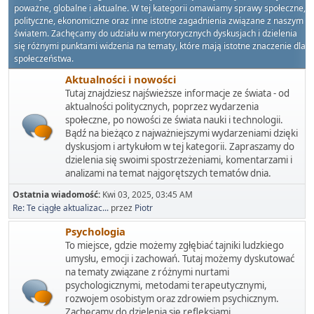
poważne, globalne i aktualne. W tej kategorii omawiamy sprawy społeczne,
polityczne, ekonomiczne oraz inne istotne zagadnienia związane z naszym
światem. Zachęcamy do udziału w merytorycznych dyskusjach i dzielenia
się różnymi punktami widzenia na tematy, które mają istotne znaczenie dla
społeczeństwa.
Aktualności i nowości
Tutaj znajdziesz najświeższe informacje ze świata - od
aktualności politycznych, poprzez wydarzenia
społeczne, po nowości ze świata nauki i technologii.
Bądź na bieżąco z najważniejszymi wydarzeniami dzięki
dyskusjom i artykułom w tej kategorii. Zapraszamy do
dzielenia się swoimi spostrzeżeniami, komentarzami i
analizami na temat najgorętszych tematów dnia.
Ostatnia wiadomość:
Kwi 03, 2025, 03:45 AM
Re: Te ciągłe aktualizac...
przez
Piotr
Psychologia
To miejsce, gdzie możemy zgłębiać tajniki ludzkiego
umysłu, emocji i zachowań. Tutaj możemy dyskutować
na tematy związane z różnymi nurtami
psychologicznymi, metodami terapeutycznymi,
rozwojem osobistym oraz zdrowiem psychicznym.
Zachęcamy do dzielenia się refleksjami,