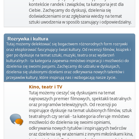
kontekście randek i związków, ta kategoria jest dla
Ciebie. Zachęcamy do dyskusji, dzielenia się
doświadczeniami oraz zgłębiania wiedzy na temat
sztuki uwodzenia w sposób szanujący i odpowiedzialny.
Rozrywka i kultura
Tutaj możemy delektować się bogactwem różnorodnych form rozrywki
oraz eksplorować fascynujący świat kultury. Od recenzji filmów, książek i
gier po dyskusje na temat sztuki, muzyki, teatru oraz wydarzeń
kulturalnych - ta kategoria zapewnia mnóstwo inspiracji i możliwości do
dzielenia się swoimi pasjami. Zachęcamy do udziału w dyskusjach,
dzielenia się ulubionymi dziełami oraz odkrywania nowych talentów i
przejawów kultury, które inspirują nas i wzbogacają nasze życie.
Kino, teatr i TV
Tutaj możemy cieszyć się dyskusjami na temat
najnowszych premier filmowych, spektakli teatralnych
oraz programów telewizyjnych. Od recenzji po
inspirujące dyskusje na temat ulubionych filmów, sztuk
teatralnych czy seriali - ta kategoria oferuje mnóstwo
możliwości do dzielenia się swoimi opiniami,
odkrywania nowych tytułów i inspirujących twórców
oraz dzielenia się wrażeniami z innymi miłośnikami kina,