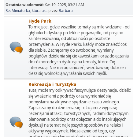
Ostatnia wiadomość:
Kwi 19, 2025, 03:21 AM
Re: Miniaturka, która ur...
przez
Barbara
Hyde Park
To miejsce, gdzie wszelkie tematy są mile widziane - od
głębokich dyskusji po lekkie pogawędki, od pasji po
zainteresowania, od aktualności po osobiste
przemyślenia. W Hyde Parku każdy może znaleźć coś
dla siebie. Zachęcamy do swobodnej wymiany
poglądów, dzielenia się ciekawostkami oraz dołączania
do różnorodnych dyskusji na tematy, które Cię
interesują. Nie ma ograniczeń, więc baw się dobrze i
ciesz się wolnością wyrażania swoich myśli.
Rekreacja i Turystyka
Tutaj możemy odkrywać fascynujące destynacje, dzielić
się wrażeniami z podróży oraz wymieniać się
pomysłami na aktywne spędzanie czasu wolnego.
Zapraszamy do dzielenia się relacjami z wypraw,
recenzjami atrakcji turystycznych, radami dotyczącymi
planowania podróży oraz dołączania do inspirujących
dyskusji na temat najlepszych sposobów na relaks i
aktywny wypoczynek. Niezależnie od tego, czy
preferujesz górskie wędrówki, plażowe relaksowanie