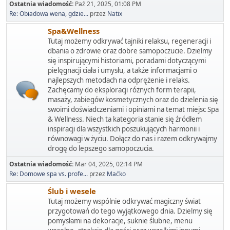
Ostatnia wiadomość:
Paź 21, 2025, 01:08 PM
Re: Obiadowa wena, gdzie...
przez
Natix
Spa&Wellness
Tutaj możemy odkrywać tajniki relaksu, regeneracji i
dbania o zdrowie oraz dobre samopoczucie. Dzielmy
się inspirującymi historiami, poradami dotyczącymi
pielęgnacji ciała i umysłu, a także informacjami o
najlepszych metodach na odprężenie i relaks.
Zachęcamy do eksploracji różnych form terapii,
masaży, zabiegów kosmetycznych oraz do dzielenia się
swoimi doświadczeniami i opiniami na temat miejsc Spa
& Wellness. Niech ta kategoria stanie się źródłem
inspiracji dla wszystkich poszukujących harmonii i
równowagi w życiu. Dołącz do nas i razem odkrywajmy
drogę do lepszego samopoczucia.
Ostatnia wiadomość:
Mar 04, 2025, 02:14 PM
Re: Domowe spa vs. profe...
przez
Maćko
Ślub i wesele
Tutaj możemy wspólnie odkrywać magiczny świat
przygotowań do tego wyjątkowego dnia. Dzielmy się
pomysłami na dekoracje, suknie ślubne, menu