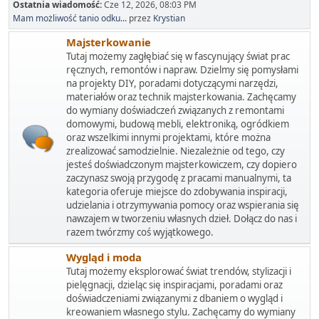
Ostatnia wiadomość:
Cze 12, 2026, 08:03 PM
Mam możliwość tanio odku...
przez
Krystian
Majsterkowanie
Tutaj możemy zagłębiać się w fascynujący świat prac
ręcznych, remontów i napraw. Dzielmy się pomysłami
na projekty DIY, poradami dotyczącymi narzędzi,
materiałów oraz technik majsterkowania. Zachęcamy
do wymiany doświadczeń związanych z remontami
domowymi, budową mebli, elektroniką, ogródkiem
oraz wszelkimi innymi projektami, które można
zrealizować samodzielnie. Niezależnie od tego, czy
jesteś doświadczonym majsterkowiczem, czy dopiero
zaczynasz swoją przygodę z pracami manualnymi, ta
kategoria oferuje miejsce do zdobywania inspiracji,
udzielania i otrzymywania pomocy oraz wspierania się
nawzajem w tworzeniu własnych dzieł. Dołącz do nas i
razem twórzmy coś wyjątkowego.
Wygląd i moda
Tutaj możemy eksplorować świat trendów, stylizacji i
pielęgnacji, dzieląc się inspiracjami, poradami oraz
doświadczeniami związanymi z dbaniem o wygląd i
kreowaniem własnego stylu. Zachęcamy do wymiany