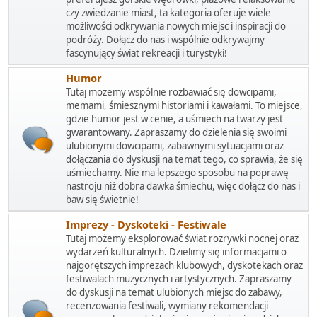
czy zwiedzanie miast, ta kategoria oferuje wiele
możliwości odkrywania nowych miejsc i inspiracji do
podróży. Dołącz do nas i wspólnie odkrywajmy
fascynujący świat rekreacji i turystyki!
Humor
Tutaj możemy wspólnie rozbawiać się dowcipami,
memami, śmiesznymi historiami i kawałami. To miejsce,
gdzie humor jest w cenie, a uśmiech na twarzy jest
gwarantowany. Zapraszamy do dzielenia się swoimi
ulubionymi dowcipami, zabawnymi sytuacjami oraz
dołączania do dyskusji na temat tego, co sprawia, że się
uśmiechamy. Nie ma lepszego sposobu na poprawę
nastroju niż dobra dawka śmiechu, więc dołącz do nas i
baw się świetnie!
Imprezy - Dyskoteki - Festiwale
Tutaj możemy eksplorować świat rozrywki nocnej oraz
wydarzeń kulturalnych. Dzielimy się informacjami o
najgorętszych imprezach klubowych, dyskotekach oraz
festiwalach muzycznych i artystycznych. Zapraszamy
do dyskusji na temat ulubionych miejsc do zabawy,
recenzowania festiwali, wymiany rekomendacji