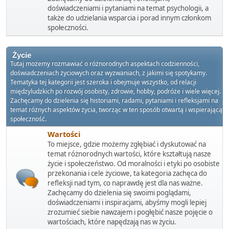
doświadczeniami i pytaniami na temat psychologii, a
także do udzielania wsparcia i porad innym członkom
społeczności.
Życie
Tutaj możemy rozmawiać o różnorodnych aspektach codzienności,
doświadczeniach życiowych oraz wyzwaniach, z jakimi się spotykamy.
Tematyka tej kategorii jest szeroka i obejmuje wszystko, od relacji
międzyludzkich po rozwój osobisty, zdrowie, hobby, podróże i wiele więcej.
Zachęcamy do dzielenia się historiami, radami, pytaniami i refleksjami na
temat różnych aspektów życia, tworząc w ten sposób otwartą i wspierającą
społeczność.
Wartości
To miejsce, gdzie możemy zgłębiać i dyskutować na
temat różnorodnych wartości, które kształtują nasze
życie i społeczeństwo. Od moralności i etyki po osobiste
przekonania i cele życiowe, ta kategoria zachęca do
refleksji nad tym, co naprawdę jest dla nas ważne.
Zachęcamy do dzielenia się swoimi poglądami,
doświadczeniami i inspiracjami, abyśmy mogli lepiej
zrozumieć siebie nawzajem i pogłębić nasze pojęcie o
wartościach, które napędzają nas w życiu.