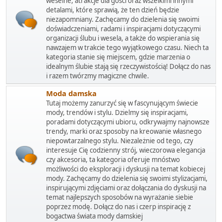
weselne, atrakcje dla gości oraz wszelkimi innymi
detalami, które sprawią, że ten dzień będzie
niezapomniany. Zachęcamy do dzielenia się swoimi
doświadczeniami, radami i inspiracjami dotyczącymi
organizacji ślubu i wesela, a także do wspierania się
nawzajem w trakcie tego wyjątkowego czasu. Niech ta
kategoria stanie się miejscem, gdzie marzenia o
idealnym ślubie stają się rzeczywistością! Dołącz do nas
i razem twórzmy magiczne chwile.
Moda damska
Tutaj możemy zanurzyć się w fascynującym świecie
mody, trendów i stylu. Dzielmy się inspiracjami,
poradami dotyczącymi ubioru, odkrywajmy najnowsze
trendy, marki oraz sposoby na kreowanie własnego
niepowtarzalnego stylu. Niezależnie od tego, czy
interesuje Cię codzienny strój, wieczorowa elegancja
czy akcesoria, ta kategoria oferuje mnóstwo
możliwości do eksploracji i dyskusji na temat kobiecej
mody. Zachęcamy do dzielenia się swoimi stylizacjami,
inspirującymi zdjęciami oraz dołączania do dyskusji na
temat najlepszych sposobów na wyrażanie siebie
poprzez modę. Dołącz do nas i czerp inspirację z
bogactwa świata mody damskiej