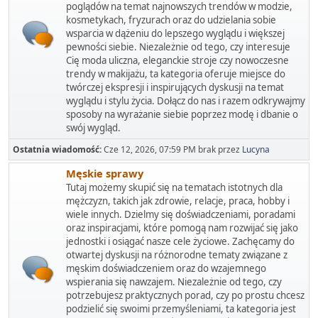
poglądów na temat najnowszych trendów w modzie,
kosmetykach, fryzurach oraz do udzielania sobie
wsparcia w dążeniu do lepszego wyglądu i większej
pewności siebie. Niezależnie od tego, czy interesuje
Cię moda uliczna, eleganckie stroje czy nowoczesne
trendy w makijażu, ta kategoria oferuje miejsce do
twórczej ekspresji i inspirujących dyskusji na temat
wyglądu i stylu życia. Dołącz do nas i razem odkrywajmy
sposoby na wyrażanie siebie poprzez modę i dbanie o
swój wygląd.
Ostatnia wiadomość:
Cze 12, 2026, 07:59 PM
brak przez
Lucyna
Męskie sprawy
Tutaj możemy skupić się na tematach istotnych dla
mężczyzn, takich jak zdrowie, relacje, praca, hobby i
wiele innych. Dzielmy się doświadczeniami, poradami
oraz inspiracjami, które pomogą nam rozwijać się jako
jednostki i osiągać nasze cele życiowe. Zachęcamy do
otwartej dyskusji na różnorodne tematy związane z
męskim doświadczeniem oraz do wzajemnego
wspierania się nawzajem. Niezależnie od tego, czy
potrzebujesz praktycznych porad, czy po prostu chcesz
podzielić się swoimi przemyśleniami, ta kategoria jest