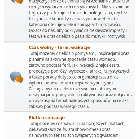
muzycznych oraz dzielenia się wrażeniami z udziału w
różnych wydarzeniach rozrywkowych. Niezależnie od
tego, czy preferujesz taniec do białego rana, czy też
fascynujące koncerty na świeżym powietrzu, ta
kategoria oferuje wiele inspirujących możliwości.
Dołącz do nas, aby odkrywać najciekawsze imprezy i
festiwale oraz dzielić się pasją do muzyki i rozrywki!
Czas wolny - ferie, wakacje
Tutaj możemy dzielić się pomysłami, inspiracjami oraz
planami na aktywne spędzanie czasu wolnego,
zarówno podczas ferii, jak i wakacji. Znajdziesz tu
propozycje podróży, wycieczek, atrakcji turystycznych,
a także porady dotyczące organizacji czasu oraz
wyboru odpowiednich miejsc na wypoczynek.
Zachęcamy do dzielenia się swoimi ulubionymi
destynacjami, pomysłami na aktywności oraz dołączania
do dyskusji na temat najlepszych sposobów na relaks i
zabawę podczas wolnego czasu.
Plotki i sensacje
Tutaj możemy rozmawiać o najgorętszych plotkach,
ciekawostkach ze świata show-biznesu oraz
najnowszych sensacjach związanych z gwiazdami,