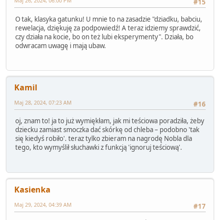
Maj 26, 2024, 06:00 PM
#15
O tak, klasyka gatunku! U mnie to na zasadzie "dziadku, babciu,
rewelacja, dziękuję za podpowiedź! A teraz idziemy sprawdzić,
czy działa na kocie, bo on też lubi eksperymenty". Działa, bo
odwracam uwagę i mają ubaw.
Kamil
Maj 28, 2024, 07:23 AM
#16
oj, znam to! ja to już wymiękłam, jak mi teściowa poradziła, żeby
dziecku zamiast smoczka dać skórkę od chleba – podobno 'tak
się kiedyś robiło'. teraz tylko zbieram na nagrodę Nobla dla
tego, kto wymyślił słuchawki z funkcją 'ignoruj teściową'.
Kasienka
Maj 29, 2024, 04:39 AM
#17