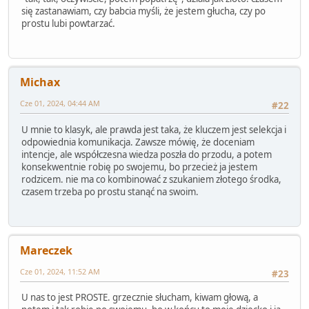
się zastanawiam, czy babcia myśli, że jestem głucha, czy po
prostu lubi powtarzać.
Michax
Cze 01, 2024, 04:44 AM
#22
U mnie to klasyk, ale prawda jest taka, że kluczem jest selekcja i
odpowiednia komunikacja. Zawsze mówię, że doceniam
intencje, ale współczesna wiedza poszła do przodu, a potem
konsekwentnie robię po swojemu, bo przecież ja jestem
rodzicem. nie ma co kombinować z szukaniem złotego środka,
czasem trzeba po prostu stanąć na swoim.
Mareczek
Cze 01, 2024, 11:52 AM
#23
U nas to jest PROSTE. grzecznie słucham, kiwam głową, a