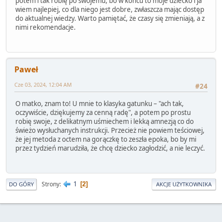
potem i tak robię po swojemu, bo w końcu to moje dziecko i ja
wiem najlepiej, co dla niego jest dobre, zwłaszcza mając dostęp
do aktualnej wiedzy. Warto pamiętać, że czasy się zmieniają, a z
nimi rekomendacje.
Paweł
Cze 03, 2024, 12:04 AM
#24
O matko, znam to! U mnie to klasyka gatunku – "ach tak,
oczywiście, dziękujemy za cenną radę", a potem po prostu
robię swoje, z delikatnym uśmiechem i lekką amnezją co do
świeżo wysłuchanych instrukcji. Przecież nie powiem teściowej,
że jej metoda z octem na gorączkę to zeszła epoka, bo by mi
przez tydzień marudziła, że chcę dziecko zagłodzić, a nie leczyć.
1
Strony
2
DO GÓRY
AKCJE UŻYTKOWNIKA