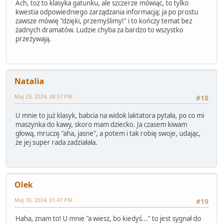
Ach, toż to klasyka gatunku, ale szczerze mówiąc, to tylko
kwestia odpowiedniego zarządzania informacją; ja po prostu
zawsze mówię "dzięki, przemyślimy!" i to kończy temat bez
żadnych dramatów. Ludzie chyba za bardzo to wszystko
przeżywają.
Natalia
Maj 29, 2024, 08:57 PM
#18
U mnie to już klasyk, babcia na widok laktatora pytała, po co mi
maszynka do kawy, skoro mam dziecko. Ja czasem kiwam
głową, mruczę "aha, jasne", a potem i tak robię swoje, udając,
że jej super rada zadziałała.
Olek
Maj 30, 2024, 01:47 PM
#19
Haha, znam to! U mnie "a wiesz, bo kiedyś..." to jest sygnał do