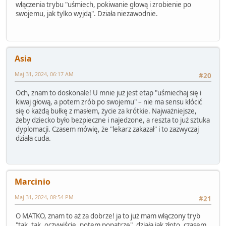
włączenia trybu "uśmiech, pokiwanie głową i zrobienie po
swojemu, jak tylko wyjdą". Działa niezawodnie.
Asia
Maj 31, 2024, 06:17 AM
#20
Och, znam to doskonale! U mnie już jest etap "uśmiechaj się i
kiwaj głową, a potem zrób po swojemu" – nie ma sensu kłócić
się o każdą bułkę z masłem, życie za krótkie. Najważniejsze,
żeby dziecko było bezpieczne i najedzone, a reszta to już sztuka
dyplomacji. Czasem mówię, że "lekarz zakazał" i to zazwyczaj
działa cuda.
Marcinio
Maj 31, 2024, 08:54 PM
#21
O MATKO, znam to aż za dobrze! ja to już mam włączony tryb
"tak, tak, oczywiście, potem popatrzę", działa jak złoto. czasem